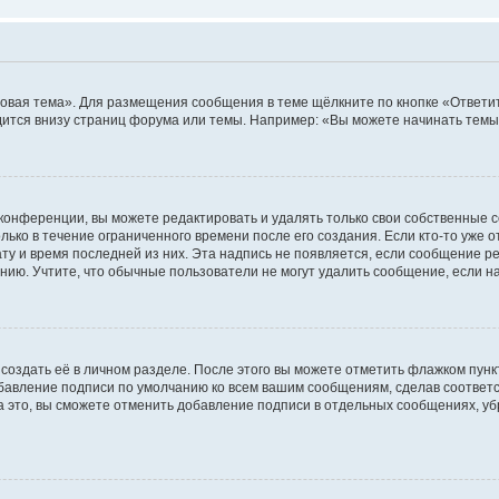
овая тема». Для размещения сообщения в теме щёлкните по кнопке «Ответит
ится внизу страниц форума или темы. Например: «Вы можете начинать темы»
конференции, вы можете редактировать и удалять только свои собственные 
ько в течение ограниченного времени после его создания. Если кто-то уже 
дату и время последней из них. Эта надпись не появляется, если сообщение 
ию. Учтите, что обычные пользователи не могут удалить сообщение, если на 
создать её в личном разделе. После этого вы можете отметить флажком пун
обавление подписи по умолчанию ко всем вашим сообщениям, сделав соотве
а это, вы сможете отменить добавление подписи в отдельных сообщениях, у