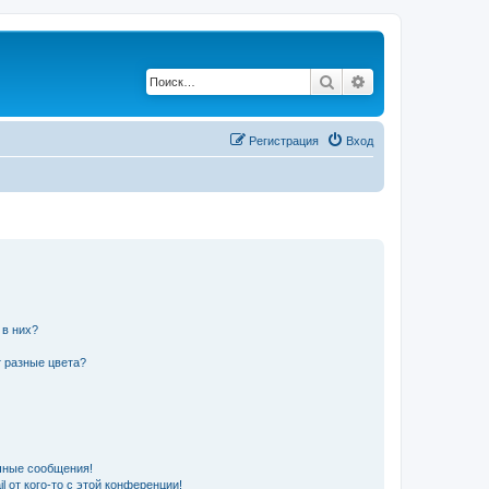
Поиск
Расширенный по
Регистрация
Вход
 в них?
 разные цвета?
чные сообщения!
 от кого-то с этой конференции!