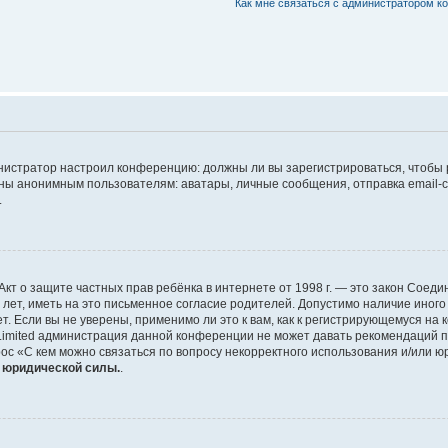
Как мне связаться с администратором 
дминистратор настроил конференцию: должны ли вы зарегистрироваться, чтобы
 анонимным пользователям: аватары, личные сообщения, отправка email-сооб
.
 или Акт о защите частных прав ребёнка в интернете от 1998 г. — это закон Со
т, иметь на это письменное согласие родителей. Допустимо наличие иного
 Если вы не уверены, применимо ли это к вам, как к регистрирующемуся на 
Limited администрация данной конференции не может давать рекомендаций 
ос «С кем можно связаться по вопросу некорректного использования и/или ю
т юридической силы.
.