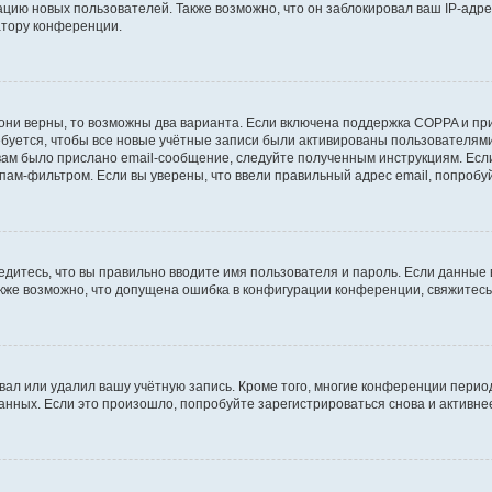
ию новых пользователей. Также возможно, что он заблокировал ваш IP-адре
атору конференции.
они верны, то возможны два варианта. Если включена поддержка COPPA и при 
уется, чтобы все новые учётные записи были активированы пользователями
ам было прислано email-сообщение, следуйте полученным инструкциям. Если
пам-фильтром. Если вы уверены, что ввели правильный адрес email, попробу
едитесь, что вы правильно вводите имя пользователя и пароль. Если данные
Также возможно, что допущена ошибка в конфигурации конференции, свяжитес
вал или удалил вашу учётную запись. Кроме того, многие конференции перио
ных. Если это произошло, попробуйте зарегистрироваться снова и активнее 