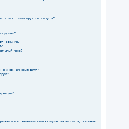
й в списках моих друзей и недругов?
и форумам?
стую страницу!
и?
ные мной темы?
ься на определённую тему?
форум?
ференции?
рректного использования и/или юридических вопросов, связанных