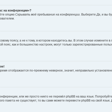
час на конференции»?
дёте опцию
Скрывать моё пребывание на конференции
. Выберите
Да
, и вы 
зователем.
вому поясу, а не к тому, в котором находитесь вы. В этом случае измените в 
овой пояс, как и большинство настроек, могут только зарегистрированные пол
ое!
о время отображается по-прежнему неверное, значит, неправильно установле
онференции, или же просто никто не перевёл phpBB на ваш язык. Попробуйт
вого пакета не существует, то вы сами можете перевести phpBB на свой язы