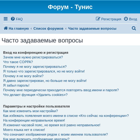
Форум - Тунис
FAQ
Регистрация
Вход
П
На главную
Список форумов
Часто задаваемые вопросы
о
Часто задаваемые вопросы
и
с
Вход на конференцию и регистрация
Зачем мне нужно регистрироваться?
к
Что такое COPPA?
Почему я не могу зарегистрироваться?
Я только что зарегистрировался, но не могу войти!
Почему я не могу войти?
Я давно зарегистрирован, но больше не могу войти!
Я забыл пароль!
Почему мне периодически приходится повторять ввод имени и пароля?
Что делает функция «Удалить cookies»?
Параметры и настройки пользователя
Как мне изменить мои настройки?
Как избежать появления моего имени в списке «Кто сейчас на конференции»?
На конференции неправильное время!
Я изменил часовой пояс, но время всё равно неправильное!
Моего языка нет в списке!
Что означают изображения рядом с моим именем пользователя?
Как мне включить отображение аватары?