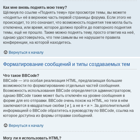
Как мне вновь поднять мою тему?
Щёлкнув по ссылке «Поднять тему» при просмотре темы, вы можете
«поднять» её в верхнюю часть первой страницы форума. Если этого не
происходит, то это означает, что возможность поднятия тем могла быть
отключена, или время, которое должно пройти до повторного поднятия
темы, ещё не прошло. Также можно поднять тему, просто ответив на неё,
однако удостоверьтесь, что тем самым вы не нарушаете правила
конференции, на которой находитесь.
Вернуться к началу
Форматирование сообщений и типы создаваемых тем
Что такое BBCode?
BBCode — это особая реализация HTML, предлагающая большие
возможности по форматированию отдельных частей сообщения.
Возможность использования BBCode определяется администратором,
однако BBCode также может быть отключён на уровне сообщения в
форме для его отправки. BBCode очень похож на HTML, но теги в нём
заключаются в квадратные скобки [ и ], а не в < и >. За дополнительной
информацией о BBCode обратитесь к руководству по BBCode, ссылка на
которое доступна из формы отправки сообщений.
Вернуться к началу
Могу ли я использовать HTML?