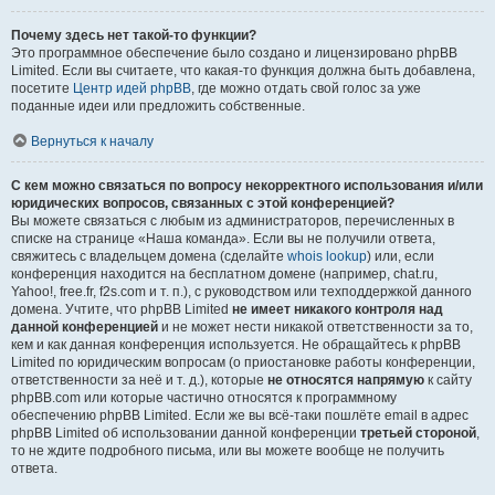
Почему здесь нет такой-то функции?
Это программное обеспечение было создано и лицензировано phpBB
Limited. Если вы считаете, что какая-то функция должна быть добавлена,
посетите
Центр идей phpBB
, где можно отдать свой голос за уже
поданные идеи или предложить собственные.
Вернуться к началу
С кем можно связаться по вопросу некорректного использования и/или
юридических вопросов, связанных с этой конференцией?
Вы можете связаться с любым из администраторов, перечисленных в
списке на странице «Наша команда». Если вы не получили ответа,
свяжитесь с владельцем домена (сделайте
whois lookup
) или, если
конференция находится на бесплатном домене (например, chat.ru,
Yahoo!, free.fr, f2s.com и т. п.), с руководством или техподдержкой данного
домена. Учтите, что phpBB Limited
не имеет никакого контроля над
данной конференцией
и не может нести никакой ответственности за то,
кем и как данная конференция используется. Не обращайтесь к phpBB
Limited по юридическим вопросам (о приостановке работы конференции,
ответственности за неё и т. д.), которые
не относятся напрямую
к сайту
phpBB.com или которые частично относятся к программному
обеспечению phpBB Limited. Если же вы всё-таки пошлёте email в адрес
phpBB Limited об использовании данной конференции
третьей стороной
,
то не ждите подробного письма, или вы можете вообще не получить
ответа.