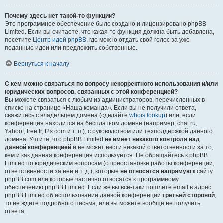
Почему здесь нет такой-то функции?
Это программное обеспечение было создано и лицензировано phpBB
Limited. Если вы считаете, что какая-то функция должна быть добавлена,
посетите
Центр идей phpBB
, где можно отдать свой голос за уже
поданные идеи или предложить собственные.
Вернуться к началу
С кем можно связаться по вопросу некорректного использования и/или
юридических вопросов, связанных с этой конференцией?
Вы можете связаться с любым из администраторов, перечисленных в
списке на странице «Наша команда». Если вы не получили ответа,
свяжитесь с владельцем домена (сделайте
whois lookup
) или, если
конференция находится на бесплатном домене (например, chat.ru,
Yahoo!, free.fr, f2s.com и т. п.), с руководством или техподдержкой данного
домена. Учтите, что phpBB Limited
не имеет никакого контроля над
данной конференцией
и не может нести никакой ответственности за то,
кем и как данная конференция используется. Не обращайтесь к phpBB
Limited по юридическим вопросам (о приостановке работы конференции,
ответственности за неё и т. д.), которые
не относятся напрямую
к сайту
phpBB.com или которые частично относятся к программному
обеспечению phpBB Limited. Если же вы всё-таки пошлёте email в адрес
phpBB Limited об использовании данной конференции
третьей стороной
,
то не ждите подробного письма, или вы можете вообще не получить
ответа.