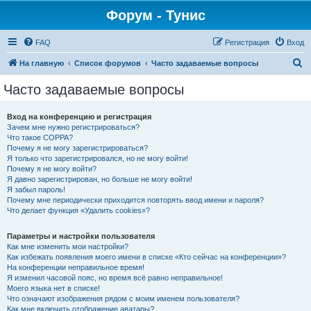
Форум - Тунис
FAQ
Регистрация
Вход
П
На главную
Список форумов
Часто задаваемые вопросы
о
Часто задаваемые вопросы
и
с
Вход на конференцию и регистрация
Зачем мне нужно регистрироваться?
к
Что такое COPPA?
Почему я не могу зарегистрироваться?
Я только что зарегистрировался, но не могу войти!
Почему я не могу войти?
Я давно зарегистрирован, но больше не могу войти!
Я забыл пароль!
Почему мне периодически приходится повторять ввод имени и пароля?
Что делает функция «Удалить cookies»?
Параметры и настройки пользователя
Как мне изменить мои настройки?
Как избежать появления моего имени в списке «Кто сейчас на конференции»?
На конференции неправильное время!
Я изменил часовой пояс, но время всё равно неправильное!
Моего языка нет в списке!
Что означают изображения рядом с моим именем пользователя?
Как мне включить отображение аватары?