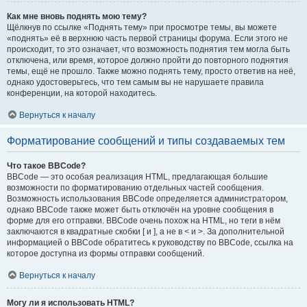
Как мне вновь поднять мою тему?
Щёлкнув по ссылке «Поднять тему» при просмотре темы, вы можете
«поднять» её в верхнюю часть первой страницы форума. Если этого не
происходит, то это означает, что возможность поднятия тем могла быть
отключена, или время, которое должно пройти до повторного поднятия
темы, ещё не прошло. Также можно поднять тему, просто ответив на неё,
однако удостоверьтесь, что тем самым вы не нарушаете правила
конференции, на которой находитесь.
Вернуться к началу
Форматирование сообщений и типы создаваемых тем
Что такое BBCode?
BBCode — это особая реализация HTML, предлагающая большие
возможности по форматированию отдельных частей сообщения.
Возможность использования BBCode определяется администратором,
однако BBCode также может быть отключён на уровне сообщения в
форме для его отправки. BBCode очень похож на HTML, но теги в нём
заключаются в квадратные скобки [ и ], а не в < и >. За дополнительной
информацией о BBCode обратитесь к руководству по BBCode, ссылка на
которое доступна из формы отправки сообщений.
Вернуться к началу
Могу ли я использовать HTML?