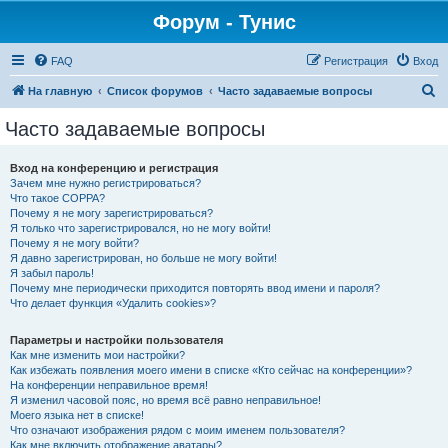
Форум - Тунис
FAQ
Регистрация
Вход
П
На главную
Список форумов
Часто задаваемые вопросы
о
Часто задаваемые вопросы
и
с
Вход на конференцию и регистрация
Зачем мне нужно регистрироваться?
к
Что такое COPPA?
Почему я не могу зарегистрироваться?
Я только что зарегистрировался, но не могу войти!
Почему я не могу войти?
Я давно зарегистрирован, но больше не могу войти!
Я забыл пароль!
Почему мне периодически приходится повторять ввод имени и пароля?
Что делает функция «Удалить cookies»?
Параметры и настройки пользователя
Как мне изменить мои настройки?
Как избежать появления моего имени в списке «Кто сейчас на конференции»?
На конференции неправильное время!
Я изменил часовой пояс, но время всё равно неправильное!
Моего языка нет в списке!
Что означают изображения рядом с моим именем пользователя?
Как мне включить отображение аватары?