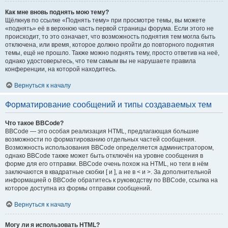
Как мне вновь поднять мою тему?
Щёлкнув по ссылке «Поднять тему» при просмотре темы, вы можете
«поднять» её в верхнюю часть первой страницы форума. Если этого не
происходит, то это означает, что возможность поднятия тем могла быть
отключена, или время, которое должно пройти до повторного поднятия
темы, ещё не прошло. Также можно поднять тему, просто ответив на неё,
однако удостоверьтесь, что тем самым вы не нарушаете правила
конференции, на которой находитесь.
Вернуться к началу
Форматирование сообщений и типы создаваемых тем
Что такое BBCode?
BBCode — это особая реализация HTML, предлагающая большие
возможности по форматированию отдельных частей сообщения.
Возможность использования BBCode определяется администратором,
однако BBCode также может быть отключён на уровне сообщения в
форме для его отправки. BBCode очень похож на HTML, но теги в нём
заключаются в квадратные скобки [ и ], а не в < и >. За дополнительной
информацией о BBCode обратитесь к руководству по BBCode, ссылка на
которое доступна из формы отправки сообщений.
Вернуться к началу
Могу ли я использовать HTML?