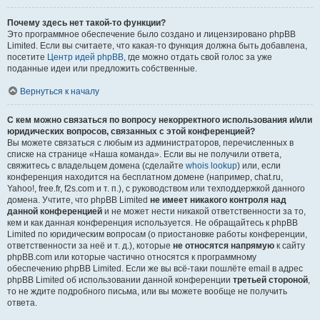
Почему здесь нет такой-то функции?
Это программное обеспечение было создано и лицензировано phpBB
Limited. Если вы считаете, что какая-то функция должна быть добавлена,
посетите
Центр идей phpBB
, где можно отдать свой голос за уже
поданные идеи или предложить собственные.
Вернуться к началу
С кем можно связаться по вопросу некорректного использования и/или
юридических вопросов, связанных с этой конференцией?
Вы можете связаться с любым из администраторов, перечисленных в
списке на странице «Наша команда». Если вы не получили ответа,
свяжитесь с владельцем домена (сделайте
whois lookup
) или, если
конференция находится на бесплатном домене (например, chat.ru,
Yahoo!, free.fr, f2s.com и т. п.), с руководством или техподдержкой данного
домена. Учтите, что phpBB Limited
не имеет никакого контроля над
данной конференцией
и не может нести никакой ответственности за то,
кем и как данная конференция используется. Не обращайтесь к phpBB
Limited по юридическим вопросам (о приостановке работы конференции,
ответственности за неё и т. д.), которые
не относятся напрямую
к сайту
phpBB.com или которые частично относятся к программному
обеспечению phpBB Limited. Если же вы всё-таки пошлёте email в адрес
phpBB Limited об использовании данной конференции
третьей стороной
,
то не ждите подробного письма, или вы можете вообще не получить
ответа.