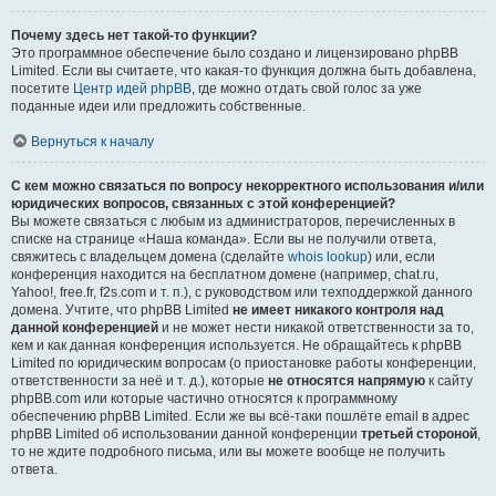
Почему здесь нет такой-то функции?
Это программное обеспечение было создано и лицензировано phpBB
Limited. Если вы считаете, что какая-то функция должна быть добавлена,
посетите
Центр идей phpBB
, где можно отдать свой голос за уже
поданные идеи или предложить собственные.
Вернуться к началу
С кем можно связаться по вопросу некорректного использования и/или
юридических вопросов, связанных с этой конференцией?
Вы можете связаться с любым из администраторов, перечисленных в
списке на странице «Наша команда». Если вы не получили ответа,
свяжитесь с владельцем домена (сделайте
whois lookup
) или, если
конференция находится на бесплатном домене (например, chat.ru,
Yahoo!, free.fr, f2s.com и т. п.), с руководством или техподдержкой данного
домена. Учтите, что phpBB Limited
не имеет никакого контроля над
данной конференцией
и не может нести никакой ответственности за то,
кем и как данная конференция используется. Не обращайтесь к phpBB
Limited по юридическим вопросам (о приостановке работы конференции,
ответственности за неё и т. д.), которые
не относятся напрямую
к сайту
phpBB.com или которые частично относятся к программному
обеспечению phpBB Limited. Если же вы всё-таки пошлёте email в адрес
phpBB Limited об использовании данной конференции
третьей стороной
,
то не ждите подробного письма, или вы можете вообще не получить
ответа.