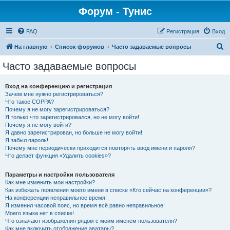
Форум - Тунис
FAQ
Регистрация
Вход
П
На главную
Список форумов
Часто задаваемые вопросы
о
Часто задаваемые вопросы
и
с
Вход на конференцию и регистрация
Зачем мне нужно регистрироваться?
к
Что такое COPPA?
Почему я не могу зарегистрироваться?
Я только что зарегистрировался, но не могу войти!
Почему я не могу войти?
Я давно зарегистрирован, но больше не могу войти!
Я забыл пароль!
Почему мне периодически приходится повторять ввод имени и пароля?
Что делает функция «Удалить cookies»?
Параметры и настройки пользователя
Как мне изменить мои настройки?
Как избежать появления моего имени в списке «Кто сейчас на конференции»?
На конференции неправильное время!
Я изменил часовой пояс, но время всё равно неправильное!
Моего языка нет в списке!
Что означают изображения рядом с моим именем пользователя?
Как мне включить отображение аватары?