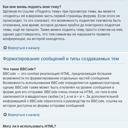
Как мне вновь поднять мою тему?
Щёлкнув по ссылке «Поднять тему» при просмотре темы, вы можете
«поднять» её в верхнюю часть первой страницы форума. Если этого не
происходит, то это означает, что возможность поднятия тем могла быть
отключена, или время, которое должно пройти до повторного поднятия
темы, ещё не прошло. Также можно поднять тему, просто ответив на неё,
однако удостоверьтесь, что тем самым вы не нарушаете правила
конференции, на которой находитесь.
Вернуться к началу
Форматирование сообщений и типы создаваемых тем
Что такое BBCode?
BBCode — это особая реализация HTML, предлагающая большие
возможности по форматированию отдельных частей сообщения.
Возможность использования BBCode определяется администратором,
однако BBCode также может быть отключён на уровне сообщения в
форме для его отправки. BBCode очень похож на HTML, но теги в нём
заключаются в квадратные скобки [ и ], а не в < и >. За дополнительной
информацией о BBCode обратитесь к руководству по BBCode, ссылка на
которое доступна из формы отправки сообщений.
Вернуться к началу
Могу ли я использовать HTML?