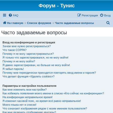
Форум - Тунис
FAQ
Регистрация
Вход
П
На главную
Список форумов
Часто задаваемые вопросы
о
Часто задаваемые вопросы
и
с
Вход на конференцию и регистрация
Зачем мне нужно регистрироваться?
к
Что такое COPPA?
Почему я не могу зарегистрироваться?
Я только что зарегистрировался, но не могу войти!
Почему я не могу войти?
Я давно зарегистрирован, но больше не могу войти!
Я забыл пароль!
Почему мне периодически приходится повторять ввод имени и пароля?
Что делает функция «Удалить cookies»?
Параметры и настройки пользователя
Как мне изменить мои настройки?
Как избежать появления моего имени в списке «Кто сейчас на конференции»?
На конференции неправильное время!
Я изменил часовой пояс, но время всё равно неправильное!
Моего языка нет в списке!
Что означают изображения рядом с моим именем пользователя?
Как мне включить отображение аватары?