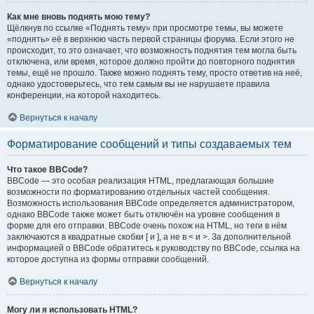
Как мне вновь поднять мою тему?
Щёлкнув по ссылке «Поднять тему» при просмотре темы, вы можете
«поднять» её в верхнюю часть первой страницы форума. Если этого не
происходит, то это означает, что возможность поднятия тем могла быть
отключена, или время, которое должно пройти до повторного поднятия
темы, ещё не прошло. Также можно поднять тему, просто ответив на неё,
однако удостоверьтесь, что тем самым вы не нарушаете правила
конференции, на которой находитесь.
Вернуться к началу
Форматирование сообщений и типы создаваемых тем
Что такое BBCode?
BBCode — это особая реализация HTML, предлагающая большие
возможности по форматированию отдельных частей сообщения.
Возможность использования BBCode определяется администратором,
однако BBCode также может быть отключён на уровне сообщения в
форме для его отправки. BBCode очень похож на HTML, но теги в нём
заключаются в квадратные скобки [ и ], а не в < и >. За дополнительной
информацией о BBCode обратитесь к руководству по BBCode, ссылка на
которое доступна из формы отправки сообщений.
Вернуться к началу
Могу ли я использовать HTML?