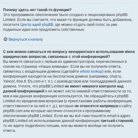
Почему здесь нет такой-то функции?
Это программное обеспечение было создано и лицензировано phpBB
Limited. Если вы считаете, что какая-то функция должна быть добавлена,
посетите
Центр идей phpBB
, где можно отдать свой голос за уже
поданные идеи или предложить собственные.
Вернуться к началу
С кем можно связаться по вопросу некорректного использования и/или
юридических вопросов, связанных с этой конференцией?
Вы можете связаться с любым из администраторов, перечисленных в
списке на странице «Наша команда». Если вы не получили ответа,
свяжитесь с владельцем домена (сделайте
whois lookup
) или, если
конференция находится на бесплатном домене (например, chat.ru,
Yahoo!, free.fr, f2s.com и т. п.), с руководством или техподдержкой данного
домена. Учтите, что phpBB Limited
не имеет никакого контроля над
данной конференцией
и не может нести никакой ответственности за то,
кем и как данная конференция используется. Не обращайтесь к phpBB
Limited по юридическим вопросам (о приостановке работы конференции,
ответственности за неё и т. д.), которые
не относятся напрямую
к сайту
phpBB.com или которые частично относятся к программному
обеспечению phpBB Limited. Если же вы всё-таки пошлёте email в адрес
phpBB Limited об использовании данной конференции
третьей стороной
,
то не ждите подробного письма, или вы можете вообще не получить
ответа.