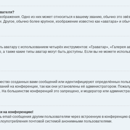
ователя?
зображения. Одно из них может относиться к вашему званию, обычно это звёзд
. Другое, обычно более крупное, изображение известно как «аватара» и обы
ь аватару с использованием четырёх инструментов: «Граватар», «Галерея а
, а также какие типы аватар могут быть доступны. Если вы не можете испол
чество созданных вами сообщений или идентифицируют определённых польз
аний на конференции, так как они установлены её администратором. Пожал
е. На большинстве конференций это запрещено, и модератор или администра
ти на конференцию!
ь email-сообщения другим пользователям через встроенную в конференцию ф
ь злоупотребления почтовой системой анонимными пользователями.