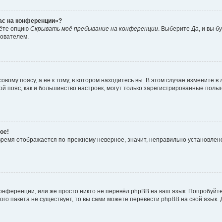
час на конференции»?
дёте опцию
Скрывать моё пребывание на конференции
. Выберите
Да
, и вы 
зователем.
вому поясу, а не к тому, в котором находитесь вы. В этом случае измените в 
овой пояс, как и большинство настроек, могут только зарегистрированные пол
ое!
о время отображается по-прежнему неверное, значит, неправильно установле
онференции, или же просто никто не перевёл phpBB на ваш язык. Попробуйт
вого пакета не существует, то вы сами можете перевести phpBB на свой язы