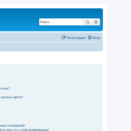
Поиск
Расширенный по
Регистрация
Вход
 в них?
 разные цвета?
чные сообщения!
 от кого-то с этой конференции!