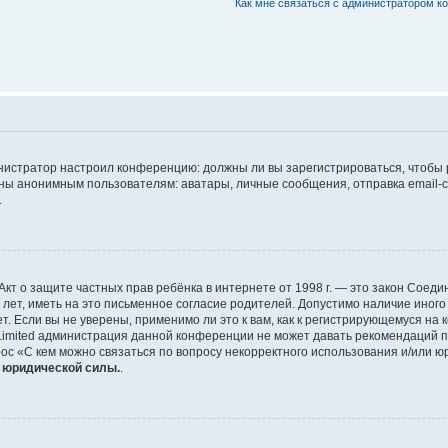
Как мне связаться с администратором 
дминистратор настроил конференцию: должны ли вы зарегистрироваться, чтобы
 анонимным пользователям: аватары, личные сообщения, отправка email-сооб
.
 или Акт о защите частных прав ребёнка в интернете от 1998 г. — это закон Со
т, иметь на это письменное согласие родителей. Допустимо наличие иного
 Если вы не уверены, применимо ли это к вам, как к регистрирующемуся на 
Limited администрация данной конференции не может давать рекомендаций 
ос «С кем можно связаться по вопросу некорректного использования и/или ю
т юридической силы.
.