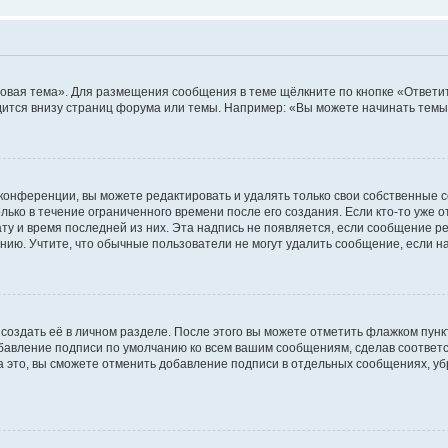
овая тема». Для размещения сообщения в теме щёлкните по кнопке «Ответит
ится внизу страниц форума или темы. Например: «Вы можете начинать темы»
конференции, вы можете редактировать и удалять только свои собственные 
ько в течение ограниченного времени после его создания. Если кто-то уже 
дату и время последней из них. Эта надпись не появляется, если сообщение 
ию. Учтите, что обычные пользователи не могут удалить сообщение, если на 
создать её в личном разделе. После этого вы можете отметить флажком пун
обавление подписи по умолчанию ко всем вашим сообщениям, сделав соотве
а это, вы сможете отменить добавление подписи в отдельных сообщениях, у