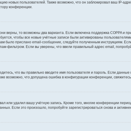
ию новых пользователей. Также возможно, что он заблокировал ваш IP-адре
атору конференции.
они верны, то возможны два варианта. Если включена поддержка COPPA и при 
уется, чтобы все новые учётные записи были активированы пользователями
ам было прислано email-сообщение, следуйте полученным инструкциям. Если
пам-фильтром. Если вы уверены, что ввели правильный адрес email, попробу
едитесь, что вы правильно вводите имя пользователя и пароль. Если данные
Также возможно, что допущена ошибка в конфигурации конференции, свяжитес
вал или удалил вашу учётную запись. Кроме того, многие конференции перио
ных. Если это произошло, попробуйте зарегистрироваться снова и активнее 