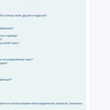
й в списках моих друзей и недругов?
и форумам?
стую страницу!
и?
ные мной темы?
ься на определённую тему?
форум?
ференции?
рректного использования и/или юридических вопросов, связанных