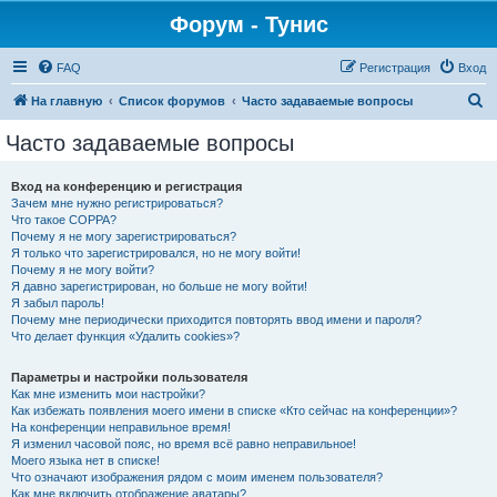
Форум - Тунис
FAQ
Регистрация
Вход
П
На главную
Список форумов
Часто задаваемые вопросы
о
Часто задаваемые вопросы
и
с
Вход на конференцию и регистрация
Зачем мне нужно регистрироваться?
к
Что такое COPPA?
Почему я не могу зарегистрироваться?
Я только что зарегистрировался, но не могу войти!
Почему я не могу войти?
Я давно зарегистрирован, но больше не могу войти!
Я забыл пароль!
Почему мне периодически приходится повторять ввод имени и пароля?
Что делает функция «Удалить cookies»?
Параметры и настройки пользователя
Как мне изменить мои настройки?
Как избежать появления моего имени в списке «Кто сейчас на конференции»?
На конференции неправильное время!
Я изменил часовой пояс, но время всё равно неправильное!
Моего языка нет в списке!
Что означают изображения рядом с моим именем пользователя?
Как мне включить отображение аватары?