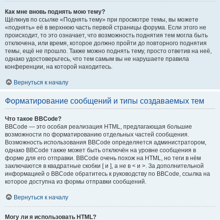
Как мне вновь поднять мою тему?
Щёлкнув по ссылке «Поднять тему» при просмотре темы, вы можете
«поднять» её в верхнюю часть первой страницы форума. Если этого не
происходит, то это означает, что возможность поднятия тем могла быть
отключена, или время, которое должно пройти до повторного поднятия
темы, ещё не прошло. Также можно поднять тему, просто ответив на неё,
однако удостоверьтесь, что тем самым вы не нарушаете правила
конференции, на которой находитесь.
Вернуться к началу
Форматирование сообщений и типы создаваемых тем
Что такое BBCode?
BBCode — это особая реализация HTML, предлагающая большие
возможности по форматированию отдельных частей сообщения.
Возможность использования BBCode определяется администратором,
однако BBCode также может быть отключён на уровне сообщения в
форме для его отправки. BBCode очень похож на HTML, но теги в нём
заключаются в квадратные скобки [ и ], а не в < и >. За дополнительной
информацией о BBCode обратитесь к руководству по BBCode, ссылка на
которое доступна из формы отправки сообщений.
Вернуться к началу
Могу ли я использовать HTML?