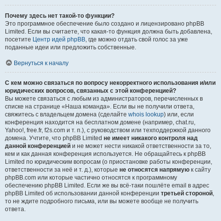
Почему здесь нет такой-то функции?
Это программное обеспечение было создано и лицензировано phpBB
Limited. Если вы считаете, что какая-то функция должна быть добавлена,
посетите
Центр идей phpBB
, где можно отдать свой голос за уже
поданные идеи или предложить собственные.
Вернуться к началу
С кем можно связаться по вопросу некорректного использования и/или
юридических вопросов, связанных с этой конференцией?
Вы можете связаться с любым из администраторов, перечисленных в
списке на странице «Наша команда». Если вы не получили ответа,
свяжитесь с владельцем домена (сделайте
whois lookup
) или, если
конференция находится на бесплатном домене (например, chat.ru,
Yahoo!, free.fr, f2s.com и т. п.), с руководством или техподдержкой данного
домена. Учтите, что phpBB Limited
не имеет никакого контроля над
данной конференцией
и не может нести никакой ответственности за то,
кем и как данная конференция используется. Не обращайтесь к phpBB
Limited по юридическим вопросам (о приостановке работы конференции,
ответственности за неё и т. д.), которые
не относятся напрямую
к сайту
phpBB.com или которые частично относятся к программному
обеспечению phpBB Limited. Если же вы всё-таки пошлёте email в адрес
phpBB Limited об использовании данной конференции
третьей стороной
,
то не ждите подробного письма, или вы можете вообще не получить
ответа.