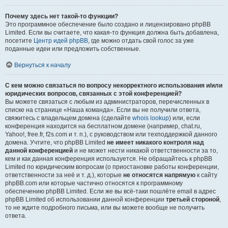
Почему здесь нет такой-то функции?
Это программное обеспечение было создано и лицензировано phpBB
Limited. Если вы считаете, что какая-то функция должна быть добавлена,
посетите
Центр идей phpBB
, где можно отдать свой голос за уже
поданные идеи или предложить собственные.
Вернуться к началу
С кем можно связаться по вопросу некорректного использования и/или
юридических вопросов, связанных с этой конференцией?
Вы можете связаться с любым из администраторов, перечисленных в
списке на странице «Наша команда». Если вы не получили ответа,
свяжитесь с владельцем домена (сделайте
whois lookup
) или, если
конференция находится на бесплатном домене (например, chat.ru,
Yahoo!, free.fr, f2s.com и т. п.), с руководством или техподдержкой данного
домена. Учтите, что phpBB Limited
не имеет никакого контроля над
данной конференцией
и не может нести никакой ответственности за то,
кем и как данная конференция используется. Не обращайтесь к phpBB
Limited по юридическим вопросам (о приостановке работы конференции,
ответственности за неё и т. д.), которые
не относятся напрямую
к сайту
phpBB.com или которые частично относятся к программному
обеспечению phpBB Limited. Если же вы всё-таки пошлёте email в адрес
phpBB Limited об использовании данной конференции
третьей стороной
,
то не ждите подробного письма, или вы можете вообще не получить
ответа.