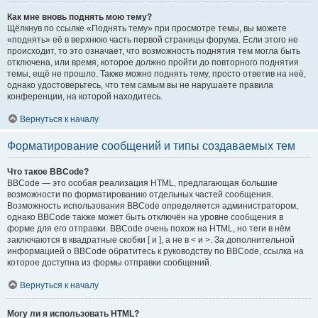
Как мне вновь поднять мою тему?
Щёлкнув по ссылке «Поднять тему» при просмотре темы, вы можете
«поднять» её в верхнюю часть первой страницы форума. Если этого не
происходит, то это означает, что возможность поднятия тем могла быть
отключена, или время, которое должно пройти до повторного поднятия
темы, ещё не прошло. Также можно поднять тему, просто ответив на неё,
однако удостоверьтесь, что тем самым вы не нарушаете правила
конференции, на которой находитесь.
Вернуться к началу
Форматирование сообщений и типы создаваемых тем
Что такое BBCode?
BBCode — это особая реализация HTML, предлагающая большие
возможности по форматированию отдельных частей сообщения.
Возможность использования BBCode определяется администратором,
однако BBCode также может быть отключён на уровне сообщения в
форме для его отправки. BBCode очень похож на HTML, но теги в нём
заключаются в квадратные скобки [ и ], а не в < и >. За дополнительной
информацией о BBCode обратитесь к руководству по BBCode, ссылка на
которое доступна из формы отправки сообщений.
Вернуться к началу
Могу ли я использовать HTML?