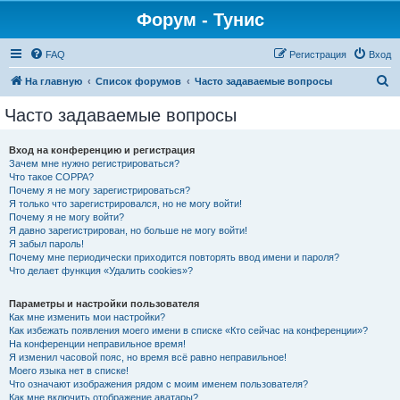
Форум - Тунис
FAQ
Регистрация
Вход
П
На главную
Список форумов
Часто задаваемые вопросы
о
Часто задаваемые вопросы
и
с
Вход на конференцию и регистрация
Зачем мне нужно регистрироваться?
к
Что такое COPPA?
Почему я не могу зарегистрироваться?
Я только что зарегистрировался, но не могу войти!
Почему я не могу войти?
Я давно зарегистрирован, но больше не могу войти!
Я забыл пароль!
Почему мне периодически приходится повторять ввод имени и пароля?
Что делает функция «Удалить cookies»?
Параметры и настройки пользователя
Как мне изменить мои настройки?
Как избежать появления моего имени в списке «Кто сейчас на конференции»?
На конференции неправильное время!
Я изменил часовой пояс, но время всё равно неправильное!
Моего языка нет в списке!
Что означают изображения рядом с моим именем пользователя?
Как мне включить отображение аватары?