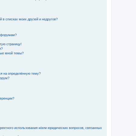
й в списках моих друзей и недругов?
и форумам?
стую страницу!
и?
ные мной темы?
ься на определённую тему?
форум?
ференции?
рректного использования и/или юридических вопросов, связанных