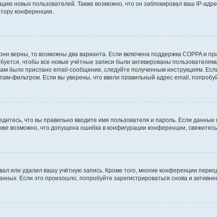
ию новых пользователей. Также возможно, что он заблокировал ваш IP-адре
атору конференции.
они верны, то возможны два варианта. Если включена поддержка COPPA и при 
уется, чтобы все новые учётные записи были активированы пользователями
ам было прислано email-сообщение, следуйте полученным инструкциям. Если
пам-фильтром. Если вы уверены, что ввели правильный адрес email, попробу
едитесь, что вы правильно вводите имя пользователя и пароль. Если данные
Также возможно, что допущена ошибка в конфигурации конференции, свяжитес
вал или удалил вашу учётную запись. Кроме того, многие конференции перио
ных. Если это произошло, попробуйте зарегистрироваться снова и активнее 