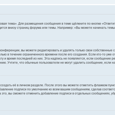
овая тема». Для размещения сообщения в теме щёлкните по кнопке «Ответит
ится внизу страниц форума или темы. Например: «Вы можете начинать темы»
конференции, вы можете редактировать и удалять только свои собственные 
ько в течение ограниченного времени после его создания. Если кто-то уже 
дату и время последней из них. Эта надпись не появляется, если сообщение 
ию. Учтите, что обычные пользователи не могут удалить сообщение, если на 
создать её в личном разделе. После этого вы можете отметить флажком пун
обавление подписи по умолчанию ко всем вашим сообщениям, сделав соотве
а это, вы сможете отменить добавление подписи в отдельных сообщениях, у