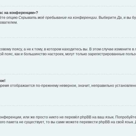
час на конференции»?
дёте опцию
Скрывать моё пребывание на конференции
. Выберите
Да
, и вы 
зователем.
вому поясу, а не к тому, в котором находитесь вы. В этом случае измените в 
овой пояс, как и большинство настроек, могут только зарегистрированные пол
ое!
о время отображается по-прежнему неверное, значит, неправильно установле
онференции, или же просто никто не перевёл phpBB на ваш язык. Попробуйт
вого пакета не существует, то вы сами можете перевести phpBB на свой язы