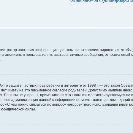
Как мне связаться с администратором 
дминистратор настроил конференцию: должны ли вы зарегистрироваться, чтобы
 анонимным пользователям: аватары, личные сообщения, отправка email-сооб
.
 или Акт о защите частных прав ребёнка в интернете от 1998 г. — это закон Со
т, иметь на это письменное согласие родителей. Допустимо наличие иного
 Если вы не уверены, применимо ли это к вам, как к регистрирующемуся на 
Limited администрация данной конференции не может давать рекомендаций 
ос «С кем можно связаться по вопросу некорректного использования и/или ю
т юридической силы.
.