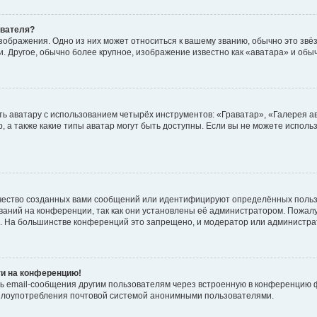
ователя?
зображения. Одно из них может относиться к вашему званию, обычно это звёзд
. Другое, обычно более крупное, изображение известно как «аватара» и обы
ь аватару с использованием четырёх инструментов: «Граватар», «Галерея а
, а также какие типы аватар могут быть доступны. Если вы не можете испол
чество созданных вами сообщений или идентифицируют определённых польз
аний на конференции, так как они установлены её администратором. Пожал
е. На большинстве конференций это запрещено, и модератор или администра
ти на конференцию!
ь email-сообщения другим пользователям через встроенную в конференцию ф
ь злоупотребления почтовой системой анонимными пользователями.