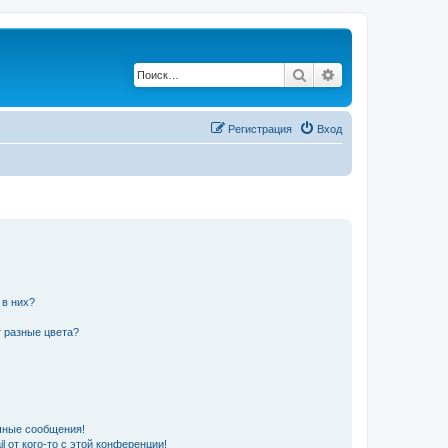
Поиск
Расширенный по
Регистрация
Вход
 в них?
 разные цвета?
чные сообщения!
 от кого-то с этой конференции!