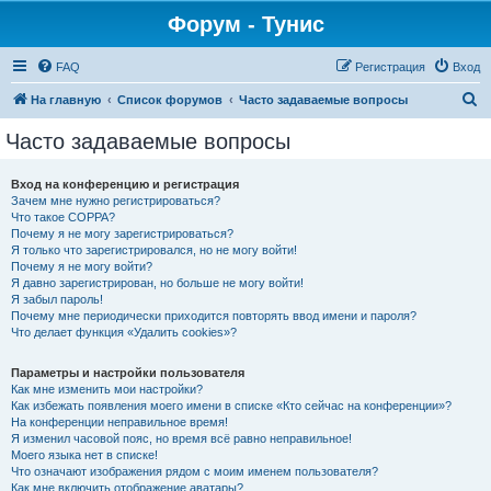
Форум - Тунис
FAQ
Регистрация
Вход
П
На главную
Список форумов
Часто задаваемые вопросы
о
Часто задаваемые вопросы
и
с
Вход на конференцию и регистрация
Зачем мне нужно регистрироваться?
к
Что такое COPPA?
Почему я не могу зарегистрироваться?
Я только что зарегистрировался, но не могу войти!
Почему я не могу войти?
Я давно зарегистрирован, но больше не могу войти!
Я забыл пароль!
Почему мне периодически приходится повторять ввод имени и пароля?
Что делает функция «Удалить cookies»?
Параметры и настройки пользователя
Как мне изменить мои настройки?
Как избежать появления моего имени в списке «Кто сейчас на конференции»?
На конференции неправильное время!
Я изменил часовой пояс, но время всё равно неправильное!
Моего языка нет в списке!
Что означают изображения рядом с моим именем пользователя?
Как мне включить отображение аватары?