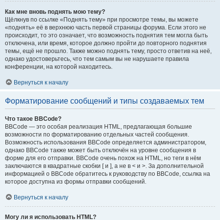
Как мне вновь поднять мою тему?
Щёлкнув по ссылке «Поднять тему» при просмотре темы, вы можете
«поднять» её в верхнюю часть первой страницы форума. Если этого не
происходит, то это означает, что возможность поднятия тем могла быть
отключена, или время, которое должно пройти до повторного поднятия
темы, ещё не прошло. Также можно поднять тему, просто ответив на неё,
однако удостоверьтесь, что тем самым вы не нарушаете правила
конференции, на которой находитесь.
Вернуться к началу
Форматирование сообщений и типы создаваемых тем
Что такое BBCode?
BBCode — это особая реализация HTML, предлагающая большие
возможности по форматированию отдельных частей сообщения.
Возможность использования BBCode определяется администратором,
однако BBCode также может быть отключён на уровне сообщения в
форме для его отправки. BBCode очень похож на HTML, но теги в нём
заключаются в квадратные скобки [ и ], а не в < и >. За дополнительной
информацией о BBCode обратитесь к руководству по BBCode, ссылка на
которое доступна из формы отправки сообщений.
Вернуться к началу
Могу ли я использовать HTML?