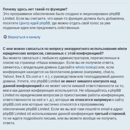
Почему здесь нет такой-то функции?
Это программное обеспечение было создано и лицензировано phpBB
Limited. Если вы считаете, что какая-то функция должна быть добавлена,
посетите
Центр идей phpBB
, где можно отдать свой голос за уже
поданные идеи или предложить собственные.
Вернуться к началу
С кем можно связаться по вопросу некорректного использования и/или
юридических вопросов, связанных с этой конференцией?
Вы можете связаться с любым из администраторов, перечисленных в
списке на странице «Наша команда». Если вы не получили ответа,
свяжитесь с владельцем домена (сделайте
whois lookup
) или, если
конференция находится на бесплатном домене (например, chat.ru,
Yahoo!, free.fr, f2s.com и т. п.), с руководством или техподдержкой данного
домена. Учтите, что phpBB Limited
не имеет никакого контроля над
данной конференцией
и не может нести никакой ответственности за то,
кем и как данная конференция используется. Не обращайтесь к phpBB
Limited по юридическим вопросам (о приостановке работы конференции,
ответственности за неё и т. д.), которые
не относятся напрямую
к сайту
phpBB.com или которые частично относятся к программному
обеспечению phpBB Limited. Если же вы всё-таки пошлёте email в адрес
phpBB Limited об использовании данной конференции
третьей стороной
,
то не ждите подробного письма, или вы можете вообще не получить
ответа.