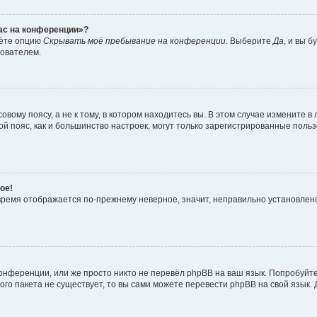
час на конференции»?
дёте опцию
Скрывать моё пребывание на конференции
. Выберите
Да
, и вы 
зователем.
вому поясу, а не к тому, в котором находитесь вы. В этом случае измените в 
овой пояс, как и большинство настроек, могут только зарегистрированные пол
ое!
о время отображается по-прежнему неверное, значит, неправильно установле
онференции, или же просто никто не перевёл phpBB на ваш язык. Попробуйт
вого пакета не существует, то вы сами можете перевести phpBB на свой язы