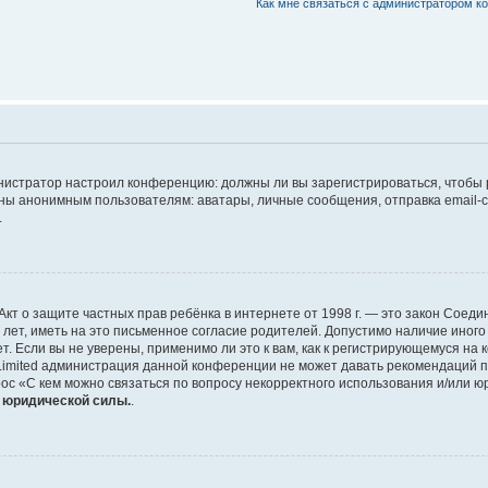
Как мне связаться с администратором 
дминистратор настроил конференцию: должны ли вы зарегистрироваться, чтобы
 анонимным пользователям: аватары, личные сообщения, отправка email-сооб
.
 или Акт о защите частных прав ребёнка в интернете от 1998 г. — это закон Со
т, иметь на это письменное согласие родителей. Допустимо наличие иного
 Если вы не уверены, применимо ли это к вам, как к регистрирующемуся на 
Limited администрация данной конференции не может давать рекомендаций 
ос «С кем можно связаться по вопросу некорректного использования и/или ю
т юридической силы.
.