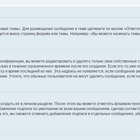
овая тема». Для размещения сообщения в теме щёлкните по кнопке «Ответит
ится внизу страниц форума или темы. Например: «Вы можете начинать темы»
конференции, вы можете редактировать и удалять только свои собственные 
ько в течение ограниченного времени после его создания. Если кто-то уже 
дату и время последней из них. Эта надпись не появляется, если сообщение 
ию. Учтите, что обычные пользователи не могут удалить сообщение, если на 
создать её в личном разделе. После этого вы можете отметить флажком пун
обавление подписи по умолчанию ко всем вашим сообщениям, сделав соотве
а это, вы сможете отменить добавление подписи в отдельных сообщениях, у