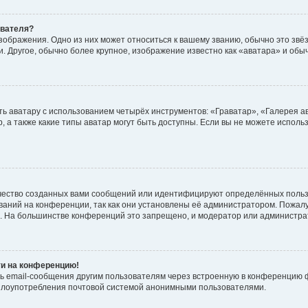
ователя?
зображения. Одно из них может относиться к вашему званию, обычно это звёзд
. Другое, обычно более крупное, изображение известно как «аватара» и обы
ь аватару с использованием четырёх инструментов: «Граватар», «Галерея а
, а также какие типы аватар могут быть доступны. Если вы не можете испол
чество созданных вами сообщений или идентифицируют определённых польз
аний на конференции, так как они установлены её администратором. Пожал
е. На большинстве конференций это запрещено, и модератор или администра
ти на конференцию!
ь email-сообщения другим пользователям через встроенную в конференцию ф
ь злоупотребления почтовой системой анонимными пользователями.