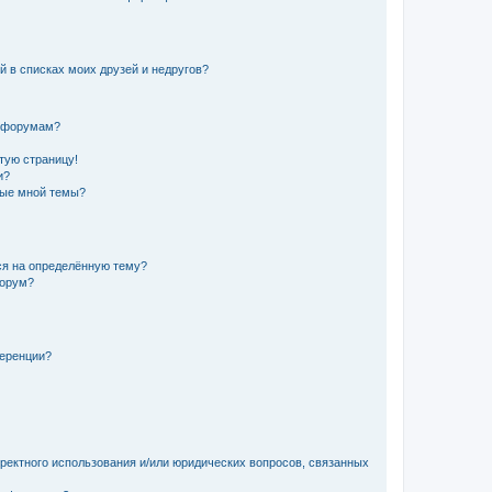
й в списках моих друзей и недругов?
и форумам?
стую страницу!
и?
ные мной темы?
ься на определённую тему?
форум?
ференции?
рректного использования и/или юридических вопросов, связанных