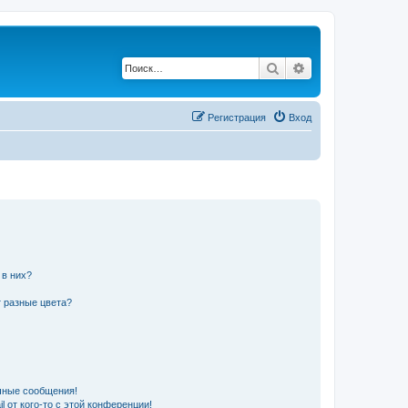
Поиск
Расширенный по
Регистрация
Вход
 в них?
 разные цвета?
чные сообщения!
 от кого-то с этой конференции!