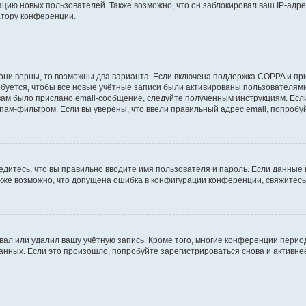
ию новых пользователей. Также возможно, что он заблокировал ваш IP-адре
атору конференции.
они верны, то возможны два варианта. Если включена поддержка COPPA и при 
уется, чтобы все новые учётные записи были активированы пользователями
ам было прислано email-сообщение, следуйте полученным инструкциям. Если
пам-фильтром. Если вы уверены, что ввели правильный адрес email, попробу
едитесь, что вы правильно вводите имя пользователя и пароль. Если данные
Также возможно, что допущена ошибка в конфигурации конференции, свяжитес
вал или удалил вашу учётную запись. Кроме того, многие конференции перио
ных. Если это произошло, попробуйте зарегистрироваться снова и активнее 