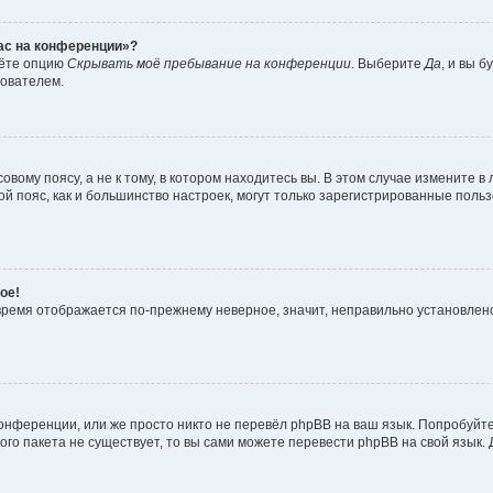
час на конференции»?
дёте опцию
Скрывать моё пребывание на конференции
. Выберите
Да
, и вы 
зователем.
вому поясу, а не к тому, в котором находитесь вы. В этом случае измените в 
овой пояс, как и большинство настроек, могут только зарегистрированные пол
ое!
о время отображается по-прежнему неверное, значит, неправильно установле
онференции, или же просто никто не перевёл phpBB на ваш язык. Попробуйт
вого пакета не существует, то вы сами можете перевести phpBB на свой язы