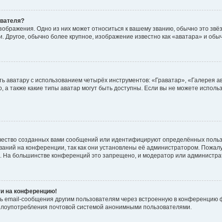
ователя?
зображения. Одно из них может относиться к вашему званию, обычно это звёзд
. Другое, обычно более крупное, изображение известно как «аватара» и обы
ь аватару с использованием четырёх инструментов: «Граватар», «Галерея а
, а также какие типы аватар могут быть доступны. Если вы не можете испол
чество созданных вами сообщений или идентифицируют определённых польз
аний на конференции, так как они установлены её администратором. Пожал
е. На большинстве конференций это запрещено, и модератор или администра
ти на конференцию!
ь email-сообщения другим пользователям через встроенную в конференцию ф
ь злоупотребления почтовой системой анонимными пользователями.