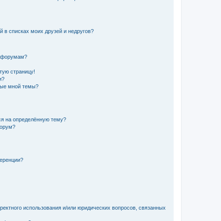
й в списках моих друзей и недругов?
и форумам?
стую страницу!
и?
ные мной темы?
ься на определённую тему?
форум?
ференции?
рректного использования и/или юридических вопросов, связанных