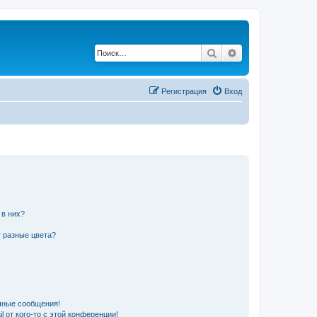
Поиск
Расширенный по
Регистрация
Вход
 в них?
 разные цвета?
чные сообщения!
 от кого-то с этой конференции!