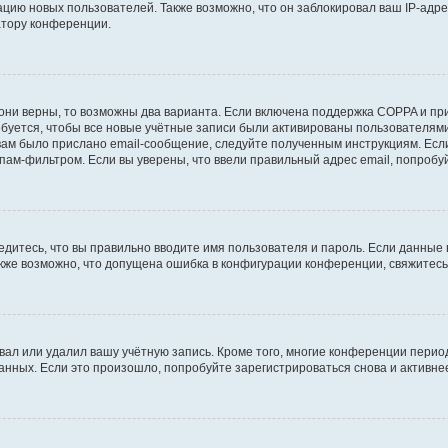
ию новых пользователей. Также возможно, что он заблокировал ваш IP-адре
атору конференции.
они верны, то возможны два варианта. Если включена поддержка COPPA и при 
уется, чтобы все новые учётные записи были активированы пользователями
ам было прислано email-сообщение, следуйте полученным инструкциям. Если
пам-фильтром. Если вы уверены, что ввели правильный адрес email, попробу
едитесь, что вы правильно вводите имя пользователя и пароль. Если данные
Также возможно, что допущена ошибка в конфигурации конференции, свяжитес
вал или удалил вашу учётную запись. Кроме того, многие конференции перио
ных. Если это произошло, попробуйте зарегистрироваться снова и активнее 