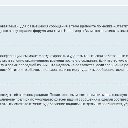
овая тема». Для размещения сообщения в теме щёлкните по кнопке «Ответит
ится внизу страниц форума или темы. Например: «Вы можете начинать темы»
конференции, вы можете редактировать и удалять только свои собственные 
ько в течение ограниченного времени после его создания. Если кто-то уже 
дату и время последней из них. Эта надпись не появляется, если сообщение 
ию. Учтите, что обычные пользователи не могут удалить сообщение, если на 
создать её в личном разделе. После этого вы можете отметить флажком пун
обавление подписи по умолчанию ко всем вашим сообщениям, сделав соотве
а это, вы сможете отменить добавление подписи в отдельных сообщениях, у