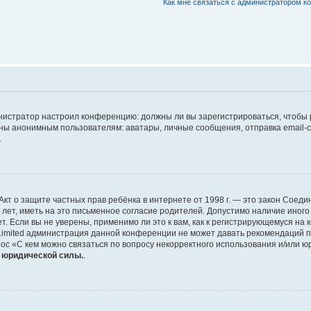
Как мне связаться с администратором 
дминистратор настроил конференцию: должны ли вы зарегистрироваться, чтобы
 анонимным пользователям: аватары, личные сообщения, отправка email-сооб
.
 или Акт о защите частных прав ребёнка в интернете от 1998 г. — это закон Со
т, иметь на это письменное согласие родителей. Допустимо наличие иного
 Если вы не уверены, применимо ли это к вам, как к регистрирующемуся на 
Limited администрация данной конференции не может давать рекомендаций 
ос «С кем можно связаться по вопросу некорректного использования и/или ю
т юридической силы.
.