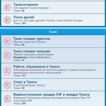
Талассотерапия
Обсуждение талассотерапии
Темы:
42
Поиск друзей
Для тех, кто ищет друзей в Тунисе, попутчиков в поездку
Темы:
262
Тунис
Тунис глазами туристов
Мнения туристов о Тунисе
Темы:
86
Тунис глазами тунисцев
Мнения тунисцев о своей стране
Модератор:
French Moderators
Темы:
31
Работа, образование в Тунисе
Обсуждение возможности получить работу в Тунисе (постоянную и
временную) или получить образование
Темы:
171
Спорт в Тунисе
Спортивная жизнь Туниса
Темы:
44
Взаимоотношения граждан СНГ и граждан Туниса
Внимание! Курортные романы обсуждаются в разделе "Для VIP
пользователей"
Темы:
290