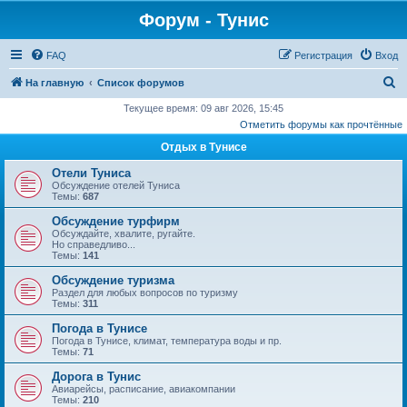
Форум - Тунис
FAQ
Регистрация
Вход
П
На главную
Список форумов
о
Текущее время: 09 авг 2026, 15:45
Отметить форумы как прочтённые
и
Отдых в Тунисе
с
к
Отели Туниса
Обсуждение отелей Туниса
Темы:
687
Обсуждение турфирм
Обсуждайте, хвалите, ругайте.
Но справедливо...
Темы:
141
Обсуждение туризма
Раздел для любых вопросов по туризму
Темы:
311
Погода в Тунисе
Погода в Тунисе, климат, температура воды и пр.
Темы:
71
Дорога в Тунис
Авиарейсы, расписание, авиакомпании
Темы:
210