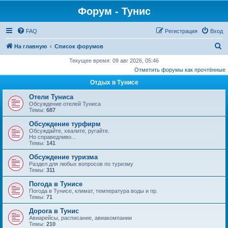
Форум - Тунис
FAQ
Регистрация
Вход
П
На главную
Список форумов
о
Текущее время: 09 авг 2026, 05:46
Отметить форумы как прочтённые
и
Отдых в Тунисе
с
к
Отели Туниса
Обсуждение отелей Туниса
Темы:
687
Обсуждение турфирм
Обсуждайте, хвалите, ругайте.
Но справедливо...
Темы:
141
Обсуждение туризма
Раздел для любых вопросов по туризму
Темы:
311
Погода в Тунисе
Погода в Тунисе, климат, температура воды и пр.
Темы:
71
Дорога в Тунис
Авиарейсы, расписание, авиакомпании
Темы:
210