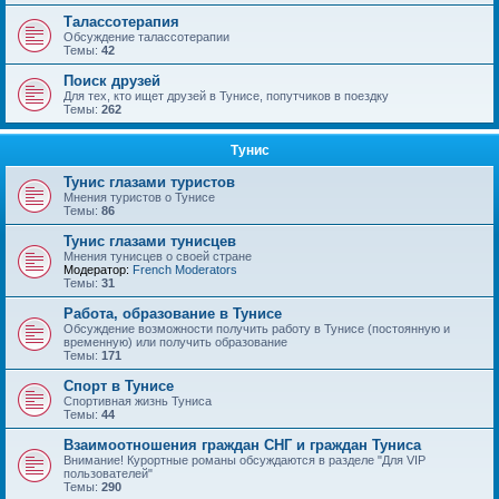
Талассотерапия
Обсуждение талассотерапии
Темы:
42
Поиск друзей
Для тех, кто ищет друзей в Тунисе, попутчиков в поездку
Темы:
262
Тунис
Тунис глазами туристов
Мнения туристов о Тунисе
Темы:
86
Тунис глазами тунисцев
Мнения тунисцев о своей стране
Модератор:
French Moderators
Темы:
31
Работа, образование в Тунисе
Обсуждение возможности получить работу в Тунисе (постоянную и
временную) или получить образование
Темы:
171
Спорт в Тунисе
Спортивная жизнь Туниса
Темы:
44
Взаимоотношения граждан СНГ и граждан Туниса
Внимание! Курортные романы обсуждаются в разделе "Для VIP
пользователей"
Темы:
290