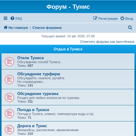
Форум - Тунис
FAQ
Регистрация
Вход
П
На главную
Список форумов
о
Текущее время: 10 авг 2026, 07:06
Отметить форумы как прочтённые
и
Отдых в Тунисе
с
к
Отели Туниса
Обсуждение отелей Туниса
Темы:
687
Обсуждение турфирм
Обсуждайте, хвалите, ругайте.
Но справедливо...
Темы:
141
Обсуждение туризма
Раздел для любых вопросов по туризму
Темы:
311
Погода в Тунисе
Погода в Тунисе, климат, температура воды и пр.
Темы:
71
Дорога в Тунис
Авиарейсы, расписание, авиакомпании
Темы:
210