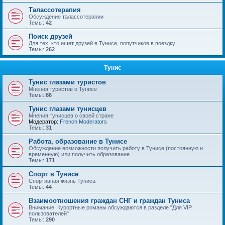
Талассотерапия
Обсуждение талассотерапии
Темы:
42
Поиск друзей
Для тех, кто ищет друзей в Тунисе, попутчиков в поездку
Темы:
262
Тунис
Тунис глазами туристов
Мнения туристов о Тунисе
Темы:
86
Тунис глазами тунисцев
Мнения тунисцев о своей стране
Модератор:
French Moderators
Темы:
31
Работа, образование в Тунисе
Обсуждение возможности получить работу в Тунисе (постоянную и
временную) или получить образование
Темы:
171
Спорт в Тунисе
Спортивная жизнь Туниса
Темы:
44
Взаимоотношения граждан СНГ и граждан Туниса
Внимание! Курортные романы обсуждаются в разделе "Для VIP
пользователей"
Темы:
290