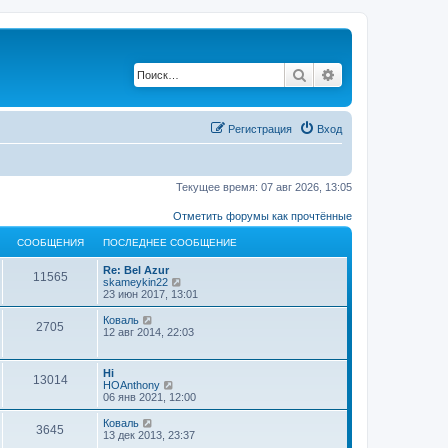
Поиск
Расширенный по
Регистрация
Вход
Текущее время: 07 авг 2026, 13:05
Отметить форумы как прочтённые
СООБЩЕНИЯ
ПОСЛЕДНЕЕ СООБЩЕНИЕ
Re: Bel Azur
11565
П
skameykin22
е
23 июн 2017, 13:01
р
е
П
Коваль
2705
й
е
12 авг 2014, 22:03
т
р
и
е
к
й
Hi
п
13014
т
П
HOAnthony
о
и
е
06 янв 2021, 12:00
с
к
р
л
п
е
П
Коваль
е
о
3645
й
е
13 дек 2013, 23:37
д
с
т
р