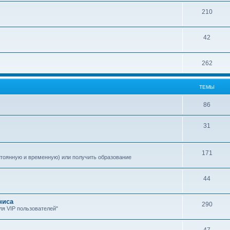
210
42
262
ТЕМЫ
86
31
171
стоянную и временную) или получить образование
44
ниса
290
я VIP пользователей"