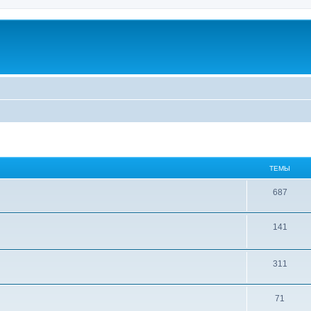
ТЕМЫ
687
141
311
71