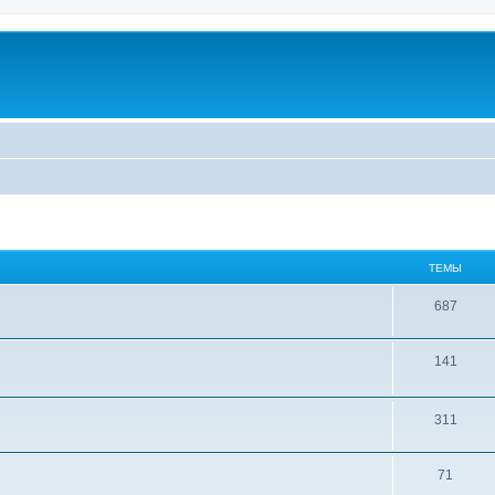
ТЕМЫ
687
141
311
71