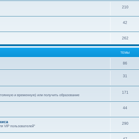
210
42
262
ТЕМЫ
86
31
171
стоянную и временную) или получить образование
44
ниса
290
я VIP пользователей"