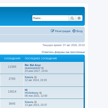
Поиск
Расширенный по
Регистрация
Вход
Текущее время: 07 авг 2026, 20:02
Отметить форумы как прочтённые
СООБЩЕНИЯ
ПОСЛЕДНЕЕ СООБЩЕНИЕ
Re: Bel Azur
11565
П
skameykin22
е
23 июн 2017, 13:01
р
е
П
Коваль
2705
й
е
12 авг 2014, 22:03
т
р
и
е
к
й
Hi
п
13014
т
П
HOAnthony
о
и
е
06 янв 2021, 12:00
с
к
р
л
п
е
П
Коваль
е
о
3645
й
е
13 дек 2013, 23:37
д
с
т
р