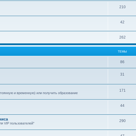
210
42
262
ТЕМЫ
86
31
171
стоянную и временную) или получить образование
44
ниса
290
я VIP пользователей"