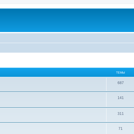
ТЕМЫ
687
141
311
71