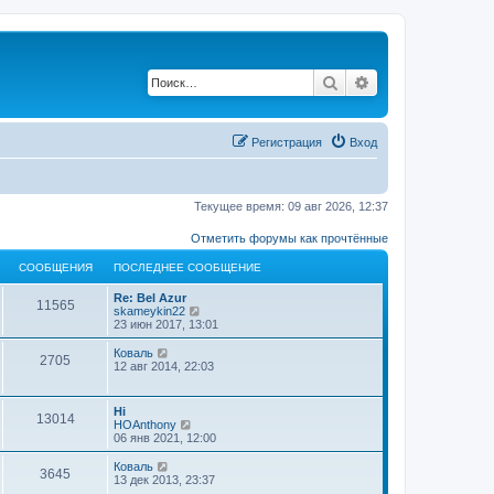
Поиск
Расширенный по
Регистрация
Вход
Текущее время: 09 авг 2026, 12:37
Отметить форумы как прочтённые
СООБЩЕНИЯ
ПОСЛЕДНЕЕ СООБЩЕНИЕ
Re: Bel Azur
11565
П
skameykin22
е
23 июн 2017, 13:01
р
е
П
Коваль
2705
й
е
12 авг 2014, 22:03
т
р
и
е
к
й
Hi
п
13014
т
П
HOAnthony
о
и
е
06 янв 2021, 12:00
с
к
р
л
п
е
П
Коваль
е
о
3645
й
е
13 дек 2013, 23:37
д
с
т
р