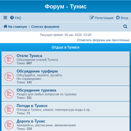
Форум - Тунис
FAQ
Регистрация
Вход
П
На главную
Список форумов
о
Текущее время: 06 авг 2026, 23:08
Отметить форумы как прочтённые
и
Отдых в Тунисе
с
к
Отели Туниса
Обсуждение отелей Туниса
Темы:
687
Обсуждение турфирм
Обсуждайте, хвалите, ругайте.
Но справедливо...
Темы:
141
Обсуждение туризма
Раздел для любых вопросов по туризму
Темы:
311
Погода в Тунисе
Погода в Тунисе, климат, температура воды и пр.
Темы:
71
Дорога в Тунис
Авиарейсы, расписание, авиакомпании
Темы:
210