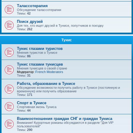
Талассотерапия
Обсуждение талассотерапии
Темы:
42
Поиск друзей
Для тех, кто ищет друзей в Тунисе, попутчиков в поездку
Темы:
262
Тунис
Тунис глазами туристов
Мнения туристов о Тунисе
Темы:
86
Тунис глазами тунисцев
Мнения тунисцев о своей стране
Модератор:
French Moderators
Темы:
31
Работа, образование в Тунисе
Обсуждение возможности получить работу в Тунисе (постоянную и
временную) или получить образование
Темы:
171
Спорт в Тунисе
Спортивная жизнь Туниса
Темы:
44
Взаимоотношения граждан СНГ и граждан Туниса
Внимание! Курортные романы обсуждаются в разделе "Для VIP
пользователей"
Темы:
290