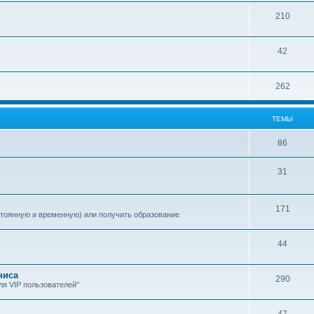
210
42
262
ТЕМЫ
86
31
171
стоянную и временную) или получить образование
44
ниса
290
я VIP пользователей"