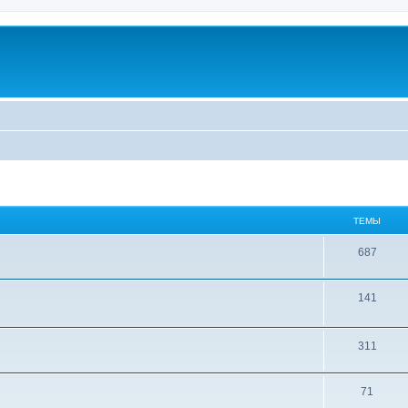
ТЕМЫ
687
141
311
71