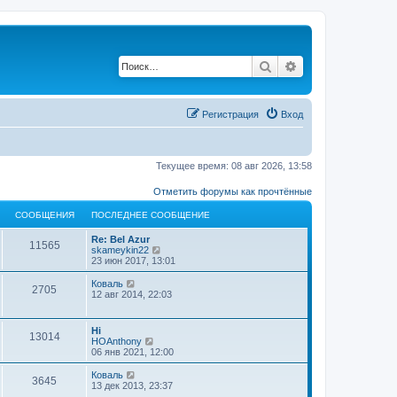
Поиск
Расширенный по
Регистрация
Вход
Текущее время: 08 авг 2026, 13:58
Отметить форумы как прочтённые
СООБЩЕНИЯ
ПОСЛЕДНЕЕ СООБЩЕНИЕ
Re: Bel Azur
11565
П
skameykin22
е
23 июн 2017, 13:01
р
е
П
Коваль
2705
й
е
12 авг 2014, 22:03
т
р
и
е
к
й
Hi
п
13014
т
П
HOAnthony
о
и
е
06 янв 2021, 12:00
с
к
р
л
п
е
П
Коваль
е
о
3645
й
е
13 дек 2013, 23:37
д
с
т
р