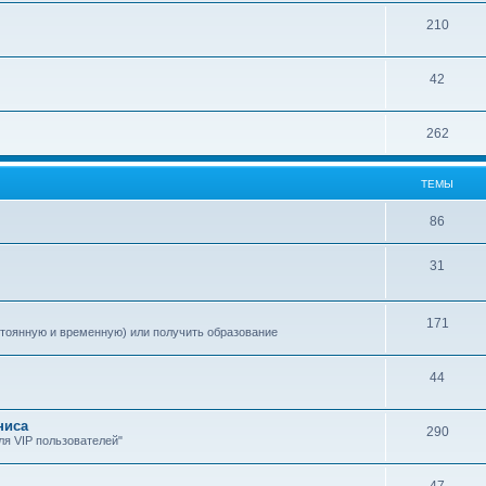
210
42
262
ТЕМЫ
86
31
171
стоянную и временную) или получить образование
44
ниса
290
я VIP пользователей"