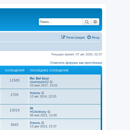
Поиск
Расширенный по
Регистрация
Вход
Текущее время: 07 авг 2026, 02:07
Отметить форумы как прочтённые
СООБЩЕНИЯ
ПОСЛЕДНЕЕ СООБЩЕНИЕ
Re: Bel Azur
11565
П
skameykin22
е
23 июн 2017, 13:01
р
е
П
Коваль
2705
й
е
12 авг 2014, 22:03
т
р
и
е
к
й
Hi
п
13014
т
П
HOAnthony
о
и
е
06 янв 2021, 12:00
с
к
р
л
п
е
П
Коваль
е
о
3645
й
е
13 дек 2013, 23:37
д
с
т
р