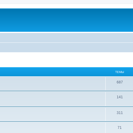
ТЕМЫ
687
141
311
71