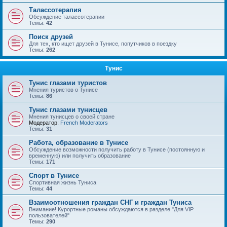
Талассотерапия
Обсуждение талассотерапии
Темы:
42
Поиск друзей
Для тех, кто ищет друзей в Тунисе, попутчиков в поездку
Темы:
262
Тунис
Тунис глазами туристов
Мнения туристов о Тунисе
Темы:
86
Тунис глазами тунисцев
Мнения тунисцев о своей стране
Модератор:
French Moderators
Темы:
31
Работа, образование в Тунисе
Обсуждение возможности получить работу в Тунисе (постоянную и
временную) или получить образование
Темы:
171
Спорт в Тунисе
Спортивная жизнь Туниса
Темы:
44
Взаимоотношения граждан СНГ и граждан Туниса
Внимание! Курортные романы обсуждаются в разделе "Для VIP
пользователей"
Темы:
290