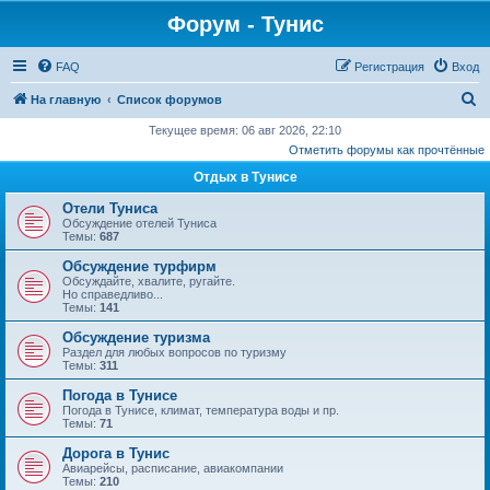
Форум - Тунис
FAQ
Регистрация
Вход
П
На главную
Список форумов
о
Текущее время: 06 авг 2026, 22:10
Отметить форумы как прочтённые
и
Отдых в Тунисе
с
к
Отели Туниса
Обсуждение отелей Туниса
Темы:
687
Обсуждение турфирм
Обсуждайте, хвалите, ругайте.
Но справедливо...
Темы:
141
Обсуждение туризма
Раздел для любых вопросов по туризму
Темы:
311
Погода в Тунисе
Погода в Тунисе, климат, температура воды и пр.
Темы:
71
Дорога в Тунис
Авиарейсы, расписание, авиакомпании
Темы:
210