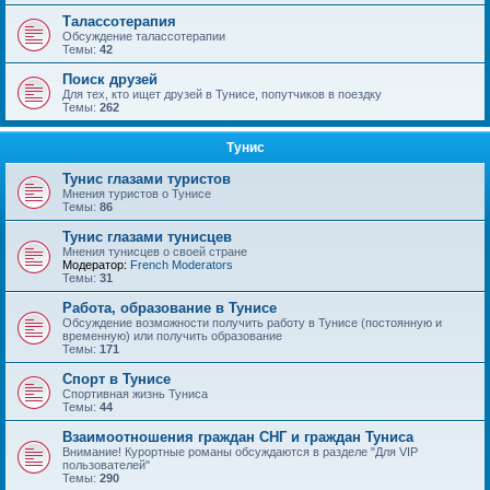
Талассотерапия
Обсуждение талассотерапии
Темы:
42
Поиск друзей
Для тех, кто ищет друзей в Тунисе, попутчиков в поездку
Темы:
262
Тунис
Тунис глазами туристов
Мнения туристов о Тунисе
Темы:
86
Тунис глазами тунисцев
Мнения тунисцев о своей стране
Модератор:
French Moderators
Темы:
31
Работа, образование в Тунисе
Обсуждение возможности получить работу в Тунисе (постоянную и
временную) или получить образование
Темы:
171
Спорт в Тунисе
Спортивная жизнь Туниса
Темы:
44
Взаимоотношения граждан СНГ и граждан Туниса
Внимание! Курортные романы обсуждаются в разделе "Для VIP
пользователей"
Темы:
290