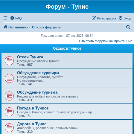
Форум - Тунис
FAQ
Регистрация
Вход
П
На главную
Список форумов
о
Текущее время: 07 авг 2026, 06:54
Отметить форумы как прочтённые
и
Отдых в Тунисе
с
к
Отели Туниса
Обсуждение отелей Туниса
Темы:
687
Обсуждение турфирм
Обсуждайте, хвалите, ругайте.
Но справедливо...
Темы:
141
Обсуждение туризма
Раздел для любых вопросов по туризму
Темы:
311
Погода в Тунисе
Погода в Тунисе, климат, температура воды и пр.
Темы:
71
Дорога в Тунис
Авиарейсы, расписание, авиакомпании
Темы:
210