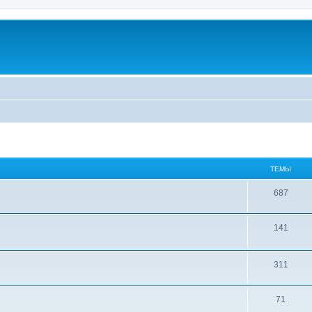
ТЕМЫ
687
141
311
71