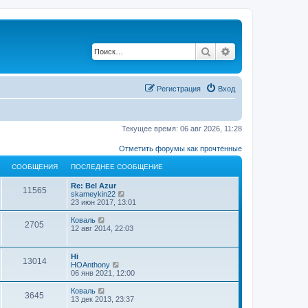
Поиск
Расширенный по
Регистрация
Вход
Текущее время: 06 авг 2026, 11:28
Отметить форумы как прочтённые
СООБЩЕНИЯ
ПОСЛЕДНЕЕ СООБЩЕНИЕ
Re: Bel Azur
11565
П
skameykin22
е
23 июн 2017, 13:01
р
е
П
Коваль
2705
й
е
12 авг 2014, 22:03
т
р
и
е
к
й
Hi
п
13014
т
П
HOAnthony
о
и
е
06 янв 2021, 12:00
с
к
р
л
п
е
П
Коваль
е
о
3645
й
е
13 дек 2013, 23:37
д
с
т
р