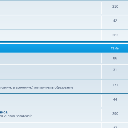
210
42
262
ТЕМЫ
86
31
171
стоянную и временную) или получить образование
44
ниса
290
я VIP пользователей"