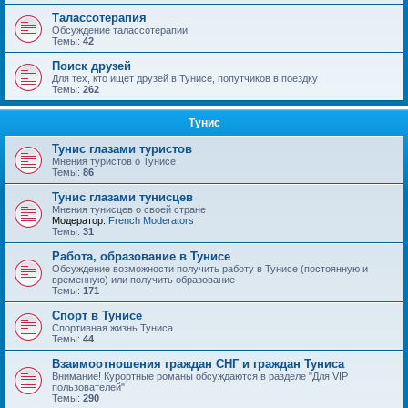
Талассотерапия
Обсуждение талассотерапии
Темы:
42
Поиск друзей
Для тех, кто ищет друзей в Тунисе, попутчиков в поездку
Темы:
262
Тунис
Тунис глазами туристов
Мнения туристов о Тунисе
Темы:
86
Тунис глазами тунисцев
Мнения тунисцев о своей стране
Модератор:
French Moderators
Темы:
31
Работа, образование в Тунисе
Обсуждение возможности получить работу в Тунисе (постоянную и
временную) или получить образование
Темы:
171
Спорт в Тунисе
Спортивная жизнь Туниса
Темы:
44
Взаимоотношения граждан СНГ и граждан Туниса
Внимание! Курортные романы обсуждаются в разделе "Для VIP
пользователей"
Темы:
290