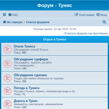
Форум - Тунис
FAQ
Регистрация
Вход
П
На главную
Список форумов
о
Текущее время: 10 авг 2026, 10:49
Отметить форумы как прочтённые
и
Отдых в Тунисе
с
к
Отели Туниса
Обсуждение отелей Туниса
Темы:
687
Обсуждение турфирм
Обсуждайте, хвалите, ругайте.
Но справедливо...
Темы:
141
Обсуждение туризма
Раздел для любых вопросов по туризму
Темы:
311
Погода в Тунисе
Погода в Тунисе, климат, температура воды и пр.
Темы:
71
Дорога в Тунис
Авиарейсы, расписание, авиакомпании
Темы:
210