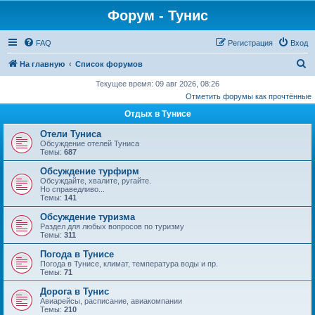
Форум - Тунис
FAQ
Регистрация
Вход
П
На главную
Список форумов
о
Текущее время: 09 авг 2026, 08:26
Отметить форумы как прочтённые
и
Отдых в Тунисе
с
к
Отели Туниса
Обсуждение отелей Туниса
Темы:
687
Обсуждение турфирм
Обсуждайте, хвалите, ругайте.
Но справедливо...
Темы:
141
Обсуждение туризма
Раздел для любых вопросов по туризму
Темы:
311
Погода в Тунисе
Погода в Тунисе, климат, температура воды и пр.
Темы:
71
Дорога в Тунис
Авиарейсы, расписание, авиакомпании
Темы:
210