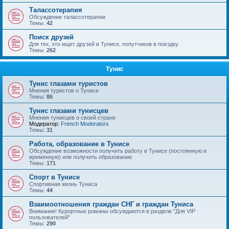
Талассотерапия
Обсуждение талассотерапии
Темы:
42
Поиск друзей
Для тех, кто ищет друзей в Тунисе, попутчиков в поездку
Темы:
262
Тунис
Тунис глазами туристов
Мнения туристов о Тунисе
Темы:
86
Тунис глазами тунисцев
Мнения тунисцев о своей стране
Модератор:
French Moderators
Темы:
31
Работа, образование в Тунисе
Обсуждение возможности получить работу в Тунисе (постоянную и
временную) или получить образование
Темы:
171
Спорт в Тунисе
Спортивная жизнь Туниса
Темы:
44
Взаимоотношения граждан СНГ и граждан Туниса
Внимание! Курортные романы обсуждаются в разделе "Для VIP
пользователей"
Темы:
290