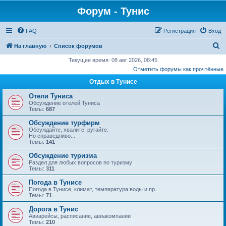
Форум - Тунис
FAQ
Регистрация
Вход
П
На главную
Список форумов
о
Текущее время: 08 авг 2026, 08:45
Отметить форумы как прочтённые
и
Отдых в Тунисе
с
к
Отели Туниса
Обсуждение отелей Туниса
Темы:
687
Обсуждение турфирм
Обсуждайте, хвалите, ругайте.
Но справедливо...
Темы:
141
Обсуждение туризма
Раздел для любых вопросов по туризму
Темы:
311
Погода в Тунисе
Погода в Тунисе, климат, температура воды и пр.
Темы:
71
Дорога в Тунис
Авиарейсы, расписание, авиакомпании
Темы:
210