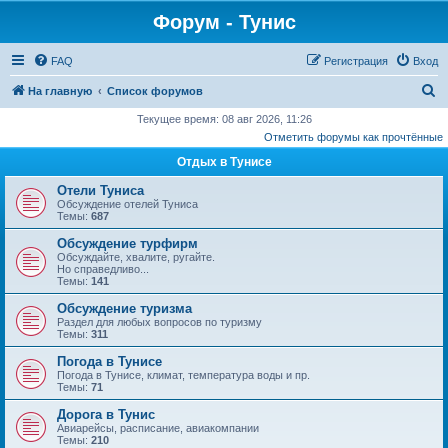
Форум - Тунис
FAQ
Регистрация
Вход
П
На главную
Список форумов
о
Текущее время: 08 авг 2026, 11:26
Отметить форумы как прочтённые
и
Отдых в Тунисе
с
к
Отели Туниса
Обсуждение отелей Туниса
Темы:
687
Обсуждение турфирм
Обсуждайте, хвалите, ругайте.
Но справедливо...
Темы:
141
Обсуждение туризма
Раздел для любых вопросов по туризму
Темы:
311
Погода в Тунисе
Погода в Тунисе, климат, температура воды и пр.
Темы:
71
Дорога в Тунис
Авиарейсы, расписание, авиакомпании
Темы:
210