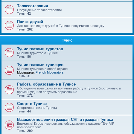
Талассотерапия
Обсуждение талассотерапии
Темы:
42
Поиск друзей
Для тех, кто ищет друзей в Тунисе, попутчиков в поездку
Темы:
262
Тунис
Тунис глазами туристов
Мнения туристов о Тунисе
Темы:
86
Тунис глазами тунисцев
Мнения тунисцев о своей стране
Модератор:
French Moderators
Темы:
31
Работа, образование в Тунисе
Обсуждение возможности получить работу в Тунисе (постоянную и
временную) или получить образование
Темы:
171
Спорт в Тунисе
Спортивная жизнь Туниса
Темы:
44
Взаимоотношения граждан СНГ и граждан Туниса
Внимание! Курортные романы обсуждаются в разделе "Для VIP
пользователей"
Темы:
290