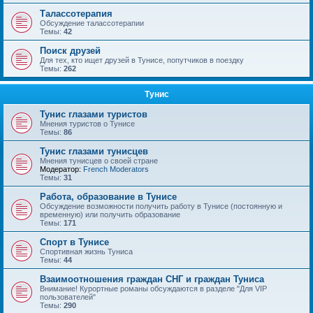
Талассотерапия
Обсуждение талассотерапии
Темы:
42
Поиск друзей
Для тех, кто ищет друзей в Тунисе, попутчиков в поездку
Темы:
262
Тунис
Тунис глазами туристов
Мнения туристов о Тунисе
Темы:
86
Тунис глазами тунисцев
Мнения тунисцев о своей стране
Модератор:
French Moderators
Темы:
31
Работа, образование в Тунисе
Обсуждение возможности получить работу в Тунисе (постоянную и
временную) или получить образование
Темы:
171
Спорт в Тунисе
Спортивная жизнь Туниса
Темы:
44
Взаимоотношения граждан СНГ и граждан Туниса
Внимание! Курортные романы обсуждаются в разделе "Для VIP
пользователей"
Темы:
290