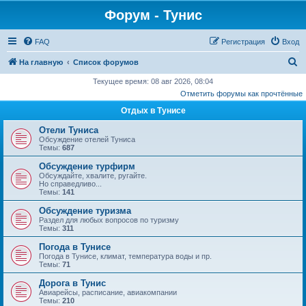
Форум - Тунис
FAQ
Регистрация
Вход
П
На главную
Список форумов
о
Текущее время: 08 авг 2026, 08:04
Отметить форумы как прочтённые
и
Отдых в Тунисе
с
к
Отели Туниса
Обсуждение отелей Туниса
Темы:
687
Обсуждение турфирм
Обсуждайте, хвалите, ругайте.
Но справедливо...
Темы:
141
Обсуждение туризма
Раздел для любых вопросов по туризму
Темы:
311
Погода в Тунисе
Погода в Тунисе, климат, температура воды и пр.
Темы:
71
Дорога в Тунис
Авиарейсы, расписание, авиакомпании
Темы:
210