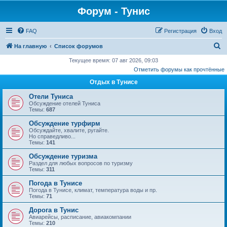
Форум - Тунис
FAQ
Регистрация
Вход
П
На главную
Список форумов
о
Текущее время: 07 авг 2026, 09:03
Отметить форумы как прочтённые
и
Отдых в Тунисе
с
к
Отели Туниса
Обсуждение отелей Туниса
Темы:
687
Обсуждение турфирм
Обсуждайте, хвалите, ругайте.
Но справедливо...
Темы:
141
Обсуждение туризма
Раздел для любых вопросов по туризму
Темы:
311
Погода в Тунисе
Погода в Тунисе, климат, температура воды и пр.
Темы:
71
Дорога в Тунис
Авиарейсы, расписание, авиакомпании
Темы:
210