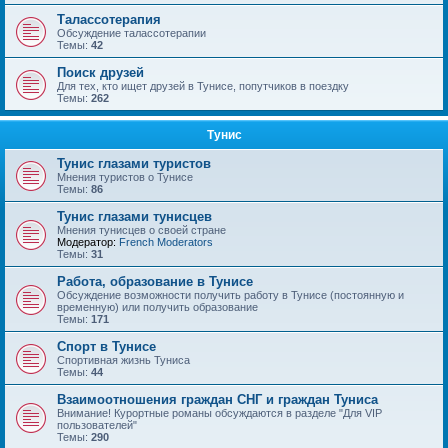
Талассотерапия
Обсуждение талассотерапии
Темы:
42
Поиск друзей
Для тех, кто ищет друзей в Тунисе, попутчиков в поездку
Темы:
262
Тунис
Тунис глазами туристов
Мнения туристов о Тунисе
Темы:
86
Тунис глазами тунисцев
Мнения тунисцев о своей стране
Модератор:
French Moderators
Темы:
31
Работа, образование в Тунисе
Обсуждение возможности получить работу в Тунисе (постоянную и
временную) или получить образование
Темы:
171
Спорт в Тунисе
Спортивная жизнь Туниса
Темы:
44
Взаимоотношения граждан СНГ и граждан Туниса
Внимание! Курортные романы обсуждаются в разделе "Для VIP
пользователей"
Темы:
290