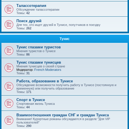
Талассотерапия
Обсуждение талассотерапии
Темы:
42
Поиск друзей
Для тех, кто ищет друзей в Тунисе, попутчиков в поездку
Темы:
262
Тунис
Тунис глазами туристов
Мнения туристов о Тунисе
Темы:
86
Тунис глазами тунисцев
Мнения тунисцев о своей стране
Модератор:
French Moderators
Темы:
31
Работа, образование в Тунисе
Обсуждение возможности получить работу в Тунисе (постоянную и
временную) или получить образование
Темы:
171
Спорт в Тунисе
Спортивная жизнь Туниса
Темы:
44
Взаимоотношения граждан СНГ и граждан Туниса
Внимание! Курортные романы обсуждаются в разделе "Для VIP
пользователей"
Темы:
290