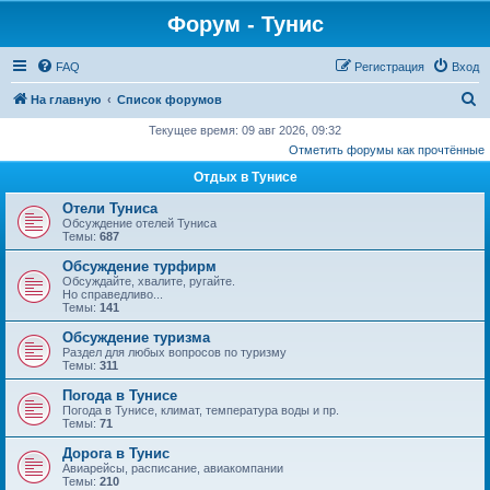
Форум - Тунис
FAQ
Регистрация
Вход
П
На главную
Список форумов
о
Текущее время: 09 авг 2026, 09:32
Отметить форумы как прочтённые
и
Отдых в Тунисе
с
к
Отели Туниса
Обсуждение отелей Туниса
Темы:
687
Обсуждение турфирм
Обсуждайте, хвалите, ругайте.
Но справедливо...
Темы:
141
Обсуждение туризма
Раздел для любых вопросов по туризму
Темы:
311
Погода в Тунисе
Погода в Тунисе, климат, температура воды и пр.
Темы:
71
Дорога в Тунис
Авиарейсы, расписание, авиакомпании
Темы:
210