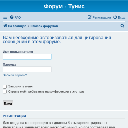
Форум - Тунис
FAQ
Регистрация
Вход
П
На главную
Список форумов
о
Вам необходимо авторизоваться для цитирования
и
сообщений в этом форуме.
с
Имя пользователя:
к
Пароль:
Забыли пароль?
Запомнить меня
Скрыть моё пребывание на конференции в этот раз
РЕГИСТРАЦИЯ
Для входа на конференцию вы должны быть зарегистрированы.
Регистрация занимает всего несколько минут, но предоставляет вам