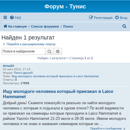
Форум - Тунис
FAQ
Регистрация
Вход
П
На главную
Список форумов
Поиск
о
Найден 1 результат
и
Перейти к расширенному поиску
с
Поиск
Расширенный поиск
к
Найден 1 результат • Страница
1
из
1
Arina24
02 июл 2013, 17:15
Форум:
Поиск друзей
Тема:
Ищу молодого человека который приезжал в Laico Hammamet
Ответы:
0
Просмотры:
17856
Ищу молодого человека который приезжал в Laico
Hammamet
Добрый день! Скажите пожалуйста реально ли найти молодого
человека с которым я отдыхала в одном отеле? По всей видимости
он приезжал на семинары которые проходили в Laico Hammamet в
районе Yasmin Hammamet 21-23 июля и 28-30 июля. Имени молодого
человека я не знаю и названия семинаров которые он ...
Перейти к сообщению