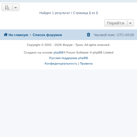
Найден 1 результат • Страница
1
из
1
Перейти
На главную
Список форумов
Часовой пояс:
UTC+03:00
Copyright © 2002 - 2026 Форум - Тунис All rights reserved.
Создано на основе
phpBB
® Forum Software © phpBB Limited
Русская поддержка phpBB
Конфиденциальность
|
Правила