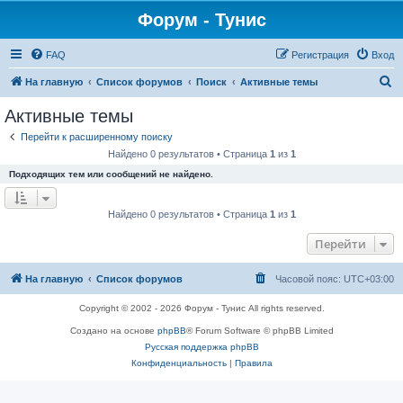
Форум - Тунис
FAQ
Регистрация
Вход
П
На главную
Список форумов
Поиск
Активные темы
о
Активные темы
и
Перейти к расширенному поиску
с
Найдено 0 результатов • Страница
1
из
1
к
Подходящих тем или сообщений не найдено.
Найдено 0 результатов • Страница
1
из
1
Перейти
На главную
Список форумов
Часовой пояс:
UTC+03:00
Copyright © 2002 - 2026 Форум - Тунис All rights reserved.
Создано на основе
phpBB
® Forum Software © phpBB Limited
Русская поддержка phpBB
Конфиденциальность
|
Правила