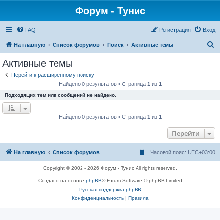
Форум - Тунис
FAQ
Регистрация
Вход
П
На главную
Список форумов
Поиск
Активные темы
о
Активные темы
и
Перейти к расширенному поиску
с
Найдено 0 результатов • Страница
1
из
1
к
Подходящих тем или сообщений не найдено.
Найдено 0 результатов • Страница
1
из
1
Перейти
На главную
Список форумов
Часовой пояс:
UTC+03:00
Copyright © 2002 - 2026 Форум - Тунис All rights reserved.
Создано на основе
phpBB
® Forum Software © phpBB Limited
Русская поддержка phpBB
Конфиденциальность
|
Правила