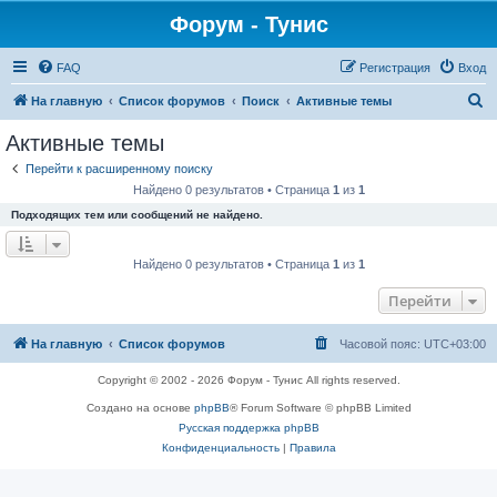
Форум - Тунис
FAQ
Регистрация
Вход
П
На главную
Список форумов
Поиск
Активные темы
о
Активные темы
и
Перейти к расширенному поиску
с
Найдено 0 результатов • Страница
1
из
1
к
Подходящих тем или сообщений не найдено.
Найдено 0 результатов • Страница
1
из
1
Перейти
На главную
Список форумов
Часовой пояс:
UTC+03:00
Copyright © 2002 - 2026 Форум - Тунис All rights reserved.
Создано на основе
phpBB
® Forum Software © phpBB Limited
Русская поддержка phpBB
Конфиденциальность
|
Правила