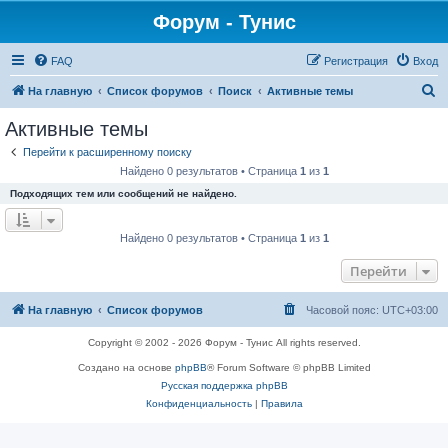
Форум - Тунис
FAQ
Регистрация
Вход
П
На главную
Список форумов
Поиск
Активные темы
о
Активные темы
и
Перейти к расширенному поиску
с
Найдено 0 результатов • Страница
1
из
1
к
Подходящих тем или сообщений не найдено.
Найдено 0 результатов • Страница
1
из
1
Перейти
На главную
Список форумов
Часовой пояс:
UTC+03:00
Copyright © 2002 - 2026 Форум - Тунис All rights reserved.
Создано на основе
phpBB
® Forum Software © phpBB Limited
Русская поддержка phpBB
Конфиденциальность
|
Правила