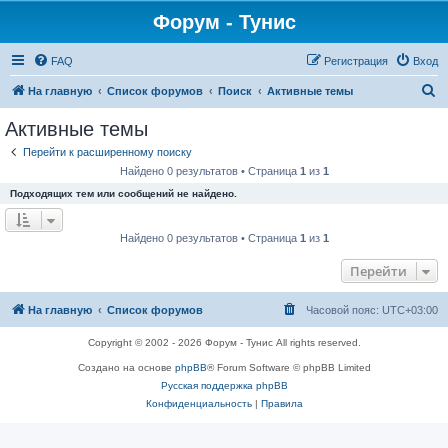
Форум - Тунис
FAQ
Регистрация
Вход
П
На главную
Список форумов
Поиск
Активные темы
о
Активные темы
и
Перейти к расширенному поиску
с
Найдено 0 результатов • Страница
1
из
1
к
Подходящих тем или сообщений не найдено.
Найдено 0 результатов • Страница
1
из
1
Перейти
На главную
Список форумов
Часовой пояс:
UTC+03:00
Copyright © 2002 - 2026 Форум - Тунис All rights reserved.
Создано на основе
phpBB
® Forum Software © phpBB Limited
Русская поддержка phpBB
Конфиденциальность
|
Правила