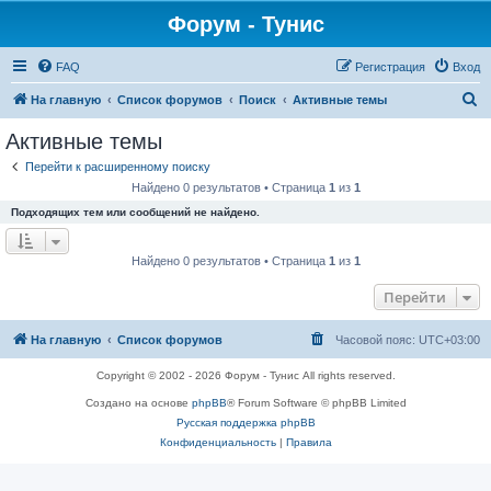
Форум - Тунис
FAQ
Регистрация
Вход
П
На главную
Список форумов
Поиск
Активные темы
о
Активные темы
и
Перейти к расширенному поиску
с
Найдено 0 результатов • Страница
1
из
1
к
Подходящих тем или сообщений не найдено.
Найдено 0 результатов • Страница
1
из
1
Перейти
На главную
Список форумов
Часовой пояс:
UTC+03:00
Copyright © 2002 - 2026 Форум - Тунис All rights reserved.
Создано на основе
phpBB
® Forum Software © phpBB Limited
Русская поддержка phpBB
Конфиденциальность
|
Правила