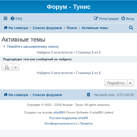
Форум - Тунис
FAQ
Регистрация
Вход
П
На главную
Список форумов
Поиск
Активные темы
о
Активные темы
и
Перейти к расширенному поиску
с
Найдено 0 результатов • Страница
1
из
1
к
Подходящих тем или сообщений не найдено.
Найдено 0 результатов • Страница
1
из
1
Перейти
На главную
Список форумов
Часовой пояс:
UTC+03:00
Copyright © 2002 - 2026 Форум - Тунис All rights reserved.
Создано на основе
phpBB
® Forum Software © phpBB Limited
Русская поддержка phpBB
Конфиденциальность
|
Правила