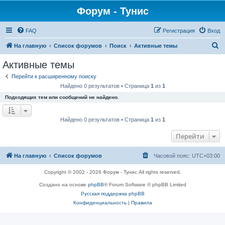
Форум - Тунис
FAQ
Регистрация
Вход
П
На главную
Список форумов
Поиск
Активные темы
о
Активные темы
и
Перейти к расширенному поиску
с
Найдено 0 результатов • Страница
1
из
1
к
Подходящих тем или сообщений не найдено.
Найдено 0 результатов • Страница
1
из
1
Перейти
На главную
Список форумов
Часовой пояс:
UTC+03:00
Copyright © 2002 - 2026 Форум - Тунис All rights reserved.
Создано на основе
phpBB
® Forum Software © phpBB Limited
Русская поддержка phpBB
Конфиденциальность
|
Правила