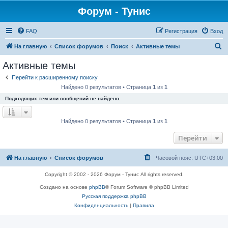
Форум - Тунис
FAQ
Регистрация
Вход
П
На главную
Список форумов
Поиск
Активные темы
о
Активные темы
и
Перейти к расширенному поиску
с
Найдено 0 результатов • Страница
1
из
1
к
Подходящих тем или сообщений не найдено.
Найдено 0 результатов • Страница
1
из
1
Перейти
На главную
Список форумов
Часовой пояс:
UTC+03:00
Copyright © 2002 - 2026 Форум - Тунис All rights reserved.
Создано на основе
phpBB
® Forum Software © phpBB Limited
Русская поддержка phpBB
Конфиденциальность
|
Правила