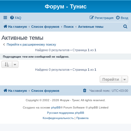
Форум - Тунис
FAQ
Регистрация
Вход
П
На главную
Список форумов
Поиск
Активные темы
о
Активные темы
и
Перейти к расширенному поиску
с
Найдено 0 результатов • Страница
1
из
1
к
Подходящих тем или сообщений не найдено.
Найдено 0 результатов • Страница
1
из
1
Перейти
На главную
Список форумов
Часовой пояс:
UTC+03:00
Copyright © 2002 - 2026 Форум - Тунис All rights reserved.
Создано на основе
phpBB
® Forum Software © phpBB Limited
Русская поддержка phpBB
Конфиденциальность
|
Правила