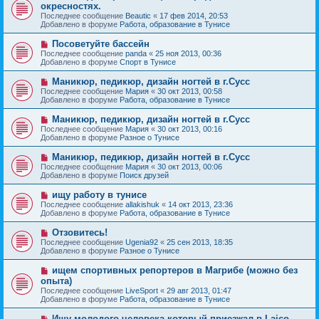
о
е
окресностях.
о
в
н
Последнее сообщение
о
Beautic
«
17 фев 2014, 20:53
о
и
Добавлено в форуме
б
Работа, образование в Тунисе
е
е
щ
с
е
Н
Посоветуйте бассейн
о
н
о
Последнее сообщение
о
panda
«
25 ноя 2013, 00:36
и
в
Добавлено в форуме
б
Спорт в Тунисе
е
о
щ
е
е
Н
Маникюр, педикюр, дизайн ногтей в г.Сусс
с
н
о
Последнее сообщение
Мария
«
30 окт 2013, 00:58
о
и
в
Добавлено в форуме
Работа, образование в Тунисе
о
е
о
б
е
Н
Маникюр, педикюр, дизайн ногтей в г.Сусс
щ
с
о
е
Последнее сообщение
Мария
«
30 окт 2013, 00:16
о
в
н
Добавлено в форуме
Разное о Тунисе
о
о
и
б
е
е
Н
Маникюр, педикюр, дизайн ногтей в г.Сусс
щ
с
о
е
Последнее сообщение
Мария
«
30 окт 2013, 00:06
о
в
н
Добавлено в форуме
Поиск друзей
о
о
и
б
е
е
Н
ищу работу в тунисе
щ
с
о
е
Последнее сообщение
allakishuk
«
14 окт 2013, 23:36
о
в
н
Добавлено в форуме
Работа, образование в Тунисе
о
о
и
б
е
е
Н
Отзовитесь!
щ
с
о
е
Последнее сообщение
Ugenia92
«
25 сен 2013, 18:35
о
в
н
Добавлено в форуме
Разное о Тунисе
о
о
и
б
е
е
Н
ищем спортивных репортеров в Магрибе (можно без
щ
с
о
е
опыта)
о
в
н
Последнее сообщение
о
LiveSport
«
29 авг 2013, 01:47
о
и
Добавлено в форуме
б
Работа, образование в Тунисе
е
е
щ
с
е
Н
Ищу молодого человека который приезжал в Laico