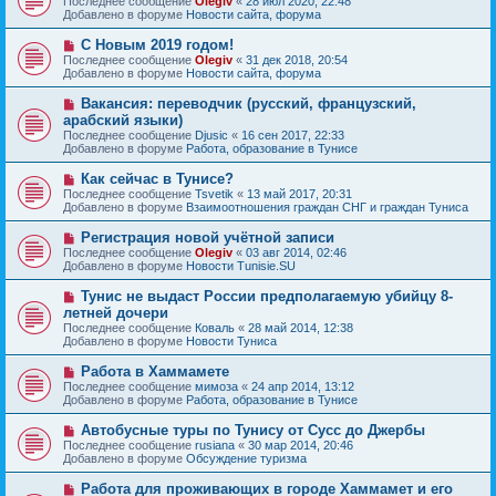
Последнее сообщение
Olegiv
«
28 июл 2020, 22:48
о
в
н
Добавлено в форуме
Новости сайта, форума
о
о
и
б
е
е
Н
С Новым 2019 годом!
щ
с
о
е
Последнее сообщение
Olegiv
«
31 дек 2018, 20:54
о
в
н
Добавлено в форуме
Новости сайта, форума
о
о
и
б
е
е
Н
Вакансия: переводчик (русский, французский,
щ
с
о
е
арабский языки)
о
в
н
Последнее сообщение
о
Djusic
«
16 сен 2017, 22:33
о
и
Добавлено в форуме
б
Работа, образование в Тунисе
е
е
щ
с
е
Н
Как сейчас в Тунисе?
о
н
о
Последнее сообщение
о
Tsvetik
«
13 май 2017, 20:31
и
в
Добавлено в форуме
б
Взаимоотношения граждан СНГ и граждан Туниса
е
о
щ
е
е
Н
Регистрация новой учётной записи
с
н
о
Последнее сообщение
Olegiv
«
03 авг 2014, 02:46
о
и
в
Добавлено в форуме
Новости Tunisie.SU
о
е
о
б
е
Н
Тунис не выдаст России предполагаемую убийцу 8-
щ
с
о
е
летней дочери
о
в
н
Последнее сообщение
о
Коваль
«
28 май 2014, 12:38
о
и
Добавлено в форуме
б
Новости Туниса
е
е
щ
с
е
Н
Работа в Хаммамете
о
н
о
Последнее сообщение
о
мимоза
«
24 апр 2014, 13:12
и
в
Добавлено в форуме
б
Работа, образование в Тунисе
е
о
щ
е
е
Н
Автобусные туры по Тунису от Сусс до Джербы
с
н
о
Последнее сообщение
rusiana
«
30 мар 2014, 20:46
о
и
в
Добавлено в форуме
Обсуждение туризма
о
е
о
б
е
Н
Работа для проживающих в городе Хаммамет и его
щ
с