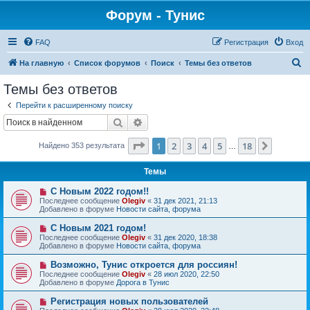
Форум - Тунис
FAQ
Регистрация
Вход
П
На главную
Список форумов
Поиск
Темы без ответов
о
Темы без ответов
и
Перейти к расширенному поиску
с
Поиск
Расширенный поиск
к
Страница
1
из
18
1
2
3
4
5
18
След.
Найдено 353 результата
…
Темы
Н
С Новым 2022 годом!!
о
Последнее сообщение
Olegiv
«
31 дек 2021, 21:13
в
Добавлено в форуме
Новости сайта, форума
о
е
Н
С Новым 2021 годом!
с
о
Последнее сообщение
Olegiv
«
31 дек 2020, 18:38
о
в
Добавлено в форуме
Новости сайта, форума
о
о
б
е
Н
Возможно, Тунис откроется для россиян!
щ
с
о
е
Последнее сообщение
Olegiv
«
28 июл 2020, 22:50
о
в
н
Добавлено в форуме
Дорога в Тунис
о
о
и
б
е
е
Н
Регистрация новых пользователей
щ
с
о
е