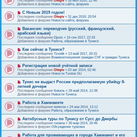
Последнее сообщение
Olegiv
«
28 июл 2020, 22:48
о
в
н
Добавлено в форуме
Новости сайта, форума
о
о
и
б
е
е
Н
С Новым 2019 годом!
щ
с
о
е
Последнее сообщение
Olegiv
«
31 дек 2018, 20:54
о
в
н
Добавлено в форуме
Новости сайта, форума
о
о
и
б
е
е
Н
Вакансия: переводчик (русский, французский,
щ
с
о
е
арабский языки)
о
в
н
Последнее сообщение
о
Djusic
«
16 сен 2017, 22:33
о
и
Добавлено в форуме
б
Работа, образование в Тунисе
е
е
щ
с
е
Н
Как сейчас в Тунисе?
о
н
о
Последнее сообщение
о
Tsvetik
«
13 май 2017, 20:31
и
в
Добавлено в форуме
б
Взаимоотношения граждан СНГ и граждан Туниса
е
о
щ
е
е
Н
Регистрация новой учётной записи
с
н
о
Последнее сообщение
Olegiv
«
03 авг 2014, 02:46
о
и
в
Добавлено в форуме
Новости Tunisie.SU
о
е
о
б
е
Н
Тунис не выдаст России предполагаемую убийцу 8-
щ
с
о
е
летней дочери
о
в
н
Последнее сообщение
о
Коваль
«
28 май 2014, 12:38
о
и
Добавлено в форуме
б
Новости Туниса
е
е
щ
с
е
Н
Работа в Хаммамете
о
н
о
Последнее сообщение
о
мимоза
«
24 апр 2014, 13:12
и
в
Добавлено в форуме
б
Работа, образование в Тунисе
е
о
щ
е
е
Н
Автобусные туры по Тунису от Сусс до Джербы
с
н
о
Последнее сообщение
rusiana
«
30 мар 2014, 20:46
о
и
в
Добавлено в форуме
Обсуждение туризма
о
е
о
б
е
Н
Работа для проживающих в городе Хаммамет и его
щ
с