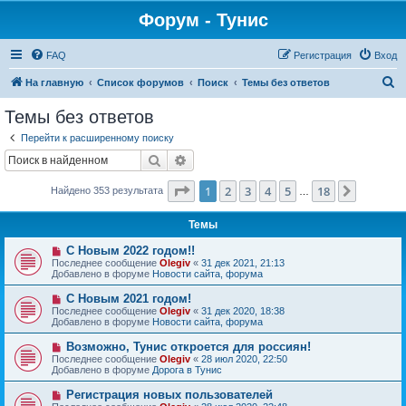
Форум - Тунис
FAQ
Регистрация
Вход
П
На главную
Список форумов
Поиск
Темы без ответов
о
Темы без ответов
и
Перейти к расширенному поиску
с
Поиск
Расширенный поиск
к
Страница
1
из
18
1
2
3
4
5
18
След.
Найдено 353 результата
…
Темы
Н
С Новым 2022 годом!!
о
Последнее сообщение
Olegiv
«
31 дек 2021, 21:13
в
Добавлено в форуме
Новости сайта, форума
о
е
Н
С Новым 2021 годом!
с
о
Последнее сообщение
Olegiv
«
31 дек 2020, 18:38
о
в
Добавлено в форуме
Новости сайта, форума
о
о
б
е
Н
Возможно, Тунис откроется для россиян!
щ
с
о
е
Последнее сообщение
Olegiv
«
28 июл 2020, 22:50
о
в
н
Добавлено в форуме
Дорога в Тунис
о
о
и
б
е
е
Н
Регистрация новых пользователей
щ
с
о
е