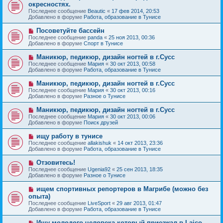
о
е
окресностях.
о
в
н
Последнее сообщение
о
Beautic
«
17 фев 2014, 20:53
о
и
Добавлено в форуме
б
Работа, образование в Тунисе
е
е
щ
с
е
Н
Посоветуйте бассейн
о
н
о
Последнее сообщение
о
panda
«
25 ноя 2013, 00:36
и
в
Добавлено в форуме
б
Спорт в Тунисе
е
о
щ
е
е
Н
Маникюр, педикюр, дизайн ногтей в г.Сусс
с
н
о
Последнее сообщение
Мария
«
30 окт 2013, 00:58
о
и
в
Добавлено в форуме
Работа, образование в Тунисе
о
е
о
б
е
Н
Маникюр, педикюр, дизайн ногтей в г.Сусс
щ
с
о
е
Последнее сообщение
Мария
«
30 окт 2013, 00:16
о
в
н
Добавлено в форуме
Разное о Тунисе
о
о
и
б
е
е
Н
Маникюр, педикюр, дизайн ногтей в г.Сусс
щ
с
о
е
Последнее сообщение
Мария
«
30 окт 2013, 00:06
о
в
н
Добавлено в форуме
Поиск друзей
о
о
и
б
е
е
Н
ищу работу в тунисе
щ
с
о
е
Последнее сообщение
allakishuk
«
14 окт 2013, 23:36
о
в
н
Добавлено в форуме
Работа, образование в Тунисе
о
о
и
б
е
е
Н
Отзовитесь!
щ
с
о
е
Последнее сообщение
Ugenia92
«
25 сен 2013, 18:35
о
в
н
Добавлено в форуме
Разное о Тунисе
о
о
и
б
е
е
Н
ищем спортивных репортеров в Магрибе (можно без
щ
с
о
е
опыта)
о
в
н
Последнее сообщение
о
LiveSport
«
29 авг 2013, 01:47
о
и
Добавлено в форуме
б
Работа, образование в Тунисе
е
е
щ
с
е
Н
Ищу молодого человека который приезжал в Laico