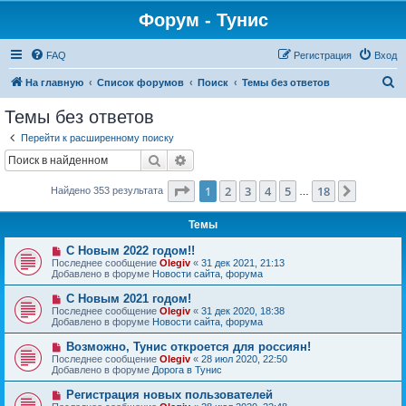
Форум - Тунис
FAQ
Регистрация
Вход
П
На главную
Список форумов
Поиск
Темы без ответов
о
Темы без ответов
и
Перейти к расширенному поиску
с
Поиск
Расширенный поиск
к
Страница
1
из
18
1
2
3
4
5
18
След.
Найдено 353 результата
…
Темы
Н
С Новым 2022 годом!!
о
Последнее сообщение
Olegiv
«
31 дек 2021, 21:13
в
Добавлено в форуме
Новости сайта, форума
о
е
Н
С Новым 2021 годом!
с
о
Последнее сообщение
Olegiv
«
31 дек 2020, 18:38
о
в
Добавлено в форуме
Новости сайта, форума
о
о
б
е
Н
Возможно, Тунис откроется для россиян!
щ
с
о
е
Последнее сообщение
Olegiv
«
28 июл 2020, 22:50
о
в
н
Добавлено в форуме
Дорога в Тунис
о
о
и
б
е
е
Н
Регистрация новых пользователей
щ
с
о
е