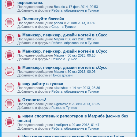
о
е
окресностях.
о
в
н
Последнее сообщение
о
Beautic
«
17 фев 2014, 20:53
о
и
Добавлено в форуме
б
Работа, образование в Тунисе
е
е
щ
с
е
Н
Посоветуйте бассейн
о
н
о
Последнее сообщение
о
panda
«
25 ноя 2013, 00:36
и
в
Добавлено в форуме
б
Спорт в Тунисе
е
о
щ
е
е
Н
Маникюр, педикюр, дизайн ногтей в г.Сусс
с
н
о
Последнее сообщение
Мария
«
30 окт 2013, 00:58
о
и
в
Добавлено в форуме
Работа, образование в Тунисе
о
е
о
б
е
Н
Маникюр, педикюр, дизайн ногтей в г.Сусс
щ
с
о
е
Последнее сообщение
Мария
«
30 окт 2013, 00:16
о
в
н
Добавлено в форуме
Разное о Тунисе
о
о
и
б
е
е
Н
Маникюр, педикюр, дизайн ногтей в г.Сусс
щ
с
о
е
Последнее сообщение
Мария
«
30 окт 2013, 00:06
о
в
н
Добавлено в форуме
Поиск друзей
о
о
и
б
е
е
Н
ищу работу в тунисе
щ
с
о
е
Последнее сообщение
allakishuk
«
14 окт 2013, 23:36
о
в
н
Добавлено в форуме
Работа, образование в Тунисе
о
о
и
б
е
е
Н
Отзовитесь!
щ
с
о
е
Последнее сообщение
Ugenia92
«
25 сен 2013, 18:35
о
в
н
Добавлено в форуме
Разное о Тунисе
о
о
и
б
е
е
Н
ищем спортивных репортеров в Магрибе (можно без
щ
с
о
е
опыта)
о
в
н
Последнее сообщение
о
LiveSport
«
29 авг 2013, 01:47
о
и
Добавлено в форуме
б
Работа, образование в Тунисе
е
е
щ
с
е
Н
Ищу молодого человека который приезжал в Laico