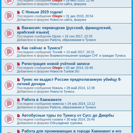
Последнее сообщение
Olegiv
«
28 июл 2020, 22:48
о
в
н
Добавлено в форуме
Новости сайта, форума
о
о
и
б
е
е
Н
С Новым 2019 годом!
щ
с
о
е
Последнее сообщение
Olegiv
«
31 дек 2018, 20:54
о
в
н
Добавлено в форуме
Новости сайта, форума
о
о
и
б
е
е
Н
Вакансия: переводчик (русский, французский,
щ
с
о
е
арабский языки)
о
в
н
Последнее сообщение
о
Djusic
«
16 сен 2017, 22:33
о
и
Добавлено в форуме
б
Работа, образование в Тунисе
е
е
щ
с
е
Н
Как сейчас в Тунисе?
о
н
о
Последнее сообщение
о
Tsvetik
«
13 май 2017, 20:31
и
в
Добавлено в форуме
б
Взаимоотношения граждан СНГ и граждан Туниса
е
о
щ
е
е
Н
Регистрация новой учётной записи
с
н
о
Последнее сообщение
Olegiv
«
03 авг 2014, 02:46
о
и
в
Добавлено в форуме
Новости Tunisie.SU
о
е
о
б
е
Н
Тунис не выдаст России предполагаемую убийцу 8-
щ
с
о
е
летней дочери
о
в
н
Последнее сообщение
о
Коваль
«
28 май 2014, 12:38
о
и
Добавлено в форуме
б
Новости Туниса
е
е
щ
с
е
Н
Работа в Хаммамете
о
н
о
Последнее сообщение
о
мимоза
«
24 апр 2014, 13:12
и
в
Добавлено в форуме
б
Работа, образование в Тунисе
е
о
щ
е
е
Н
Автобусные туры по Тунису от Сусс до Джербы
с
н
о
Последнее сообщение
rusiana
«
30 мар 2014, 20:46
о
и
в
Добавлено в форуме
Обсуждение туризма
о
е
о
б
е
Н
Работа для проживающих в городе Хаммамет и его
щ
с