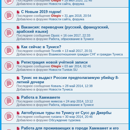
Последнее сообщение
Olegiv
«
28 июл 2020, 22:48
о
в
н
Добавлено в форуме
Новости сайта, форума
о
о
и
б
е
е
Н
С Новым 2019 годом!
щ
с
о
е
Последнее сообщение
Olegiv
«
31 дек 2018, 20:54
о
в
н
Добавлено в форуме
Новости сайта, форума
о
о
и
б
е
е
Н
Вакансия: переводчик (русский, французский,
щ
с
о
е
арабский языки)
о
в
н
Последнее сообщение
о
Djusic
«
16 сен 2017, 22:33
о
и
Добавлено в форуме
б
Работа, образование в Тунисе
е
е
щ
с
е
Н
Как сейчас в Тунисе?
о
н
о
Последнее сообщение
о
Tsvetik
«
13 май 2017, 20:31
и
в
Добавлено в форуме
б
Взаимоотношения граждан СНГ и граждан Туниса
е
о
щ
е
е
Н
Регистрация новой учётной записи
с
н
о
Последнее сообщение
Olegiv
«
03 авг 2014, 02:46
о
и
в
Добавлено в форуме
Новости Tunisie.SU
о
е
о
б
е
Н
Тунис не выдаст России предполагаемую убийцу 8-
щ
с
о
е
летней дочери
о
в
н
Последнее сообщение
о
Коваль
«
28 май 2014, 12:38
о
и
Добавлено в форуме
б
Новости Туниса
е
е
щ
с
е
Н
Работа в Хаммамете
о
н
о
Последнее сообщение
о
мимоза
«
24 апр 2014, 13:12
и
в
Добавлено в форуме
б
Работа, образование в Тунисе
е
о
щ
е
е
Н
Автобусные туры по Тунису от Сусс до Джербы
с
н
о
Последнее сообщение
rusiana
«
30 мар 2014, 20:46
о
и
в
Добавлено в форуме
Обсуждение туризма
о
е
о
б
е
Н
Работа для проживающих в городе Хаммамет и его
щ
с