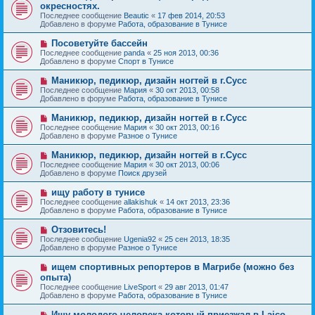
о
е
окресностях.
о
в
н
Последнее сообщение
о
Beautic
«
17 фев 2014, 20:53
о
и
Добавлено в форуме
б
Работа, образование в Тунисе
е
е
щ
с
е
Н
Посоветуйте бассейн
о
н
о
Последнее сообщение
о
panda
«
25 ноя 2013, 00:36
и
в
Добавлено в форуме
б
Спорт в Тунисе
е
о
щ
е
е
Н
Маникюр, педикюр, дизайн ногтей в г.Сусс
с
н
о
Последнее сообщение
Мария
«
30 окт 2013, 00:58
о
и
в
Добавлено в форуме
Работа, образование в Тунисе
о
е
о
б
е
Н
Маникюр, педикюр, дизайн ногтей в г.Сусс
щ
с
о
е
Последнее сообщение
Мария
«
30 окт 2013, 00:16
о
в
н
Добавлено в форуме
Разное о Тунисе
о
о
и
б
е
е
Н
Маникюр, педикюр, дизайн ногтей в г.Сусс
щ
с
о
е
Последнее сообщение
Мария
«
30 окт 2013, 00:06
о
в
н
Добавлено в форуме
Поиск друзей
о
о
и
б
е
е
Н
ищу работу в тунисе
щ
с
о
е
Последнее сообщение
allakishuk
«
14 окт 2013, 23:36
о
в
н
Добавлено в форуме
Работа, образование в Тунисе
о
о
и
б
е
е
Н
Отзовитесь!
щ
с
о
е
Последнее сообщение
Ugenia92
«
25 сен 2013, 18:35
о
в
н
Добавлено в форуме
Разное о Тунисе
о
о
и
б
е
е
Н
ищем спортивных репортеров в Магрибе (можно без
щ
с
о
е
опыта)
о
в
н
Последнее сообщение
о
LiveSport
«
29 авг 2013, 01:47
о
и
Добавлено в форуме
б
Работа, образование в Тунисе
е
е
щ
с
е
Н
Ищу молодого человека который приезжал в Laico