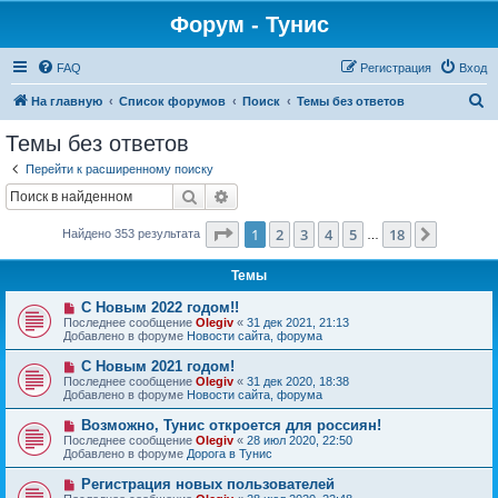
Форум - Тунис
FAQ
Регистрация
Вход
П
На главную
Список форумов
Поиск
Темы без ответов
о
Темы без ответов
и
Перейти к расширенному поиску
с
Поиск
Расширенный поиск
к
Страница
1
из
18
1
2
3
4
5
18
След.
Найдено 353 результата
…
Темы
Н
С Новым 2022 годом!!
о
Последнее сообщение
Olegiv
«
31 дек 2021, 21:13
в
Добавлено в форуме
Новости сайта, форума
о
е
Н
С Новым 2021 годом!
с
о
Последнее сообщение
Olegiv
«
31 дек 2020, 18:38
о
в
Добавлено в форуме
Новости сайта, форума
о
о
б
е
Н
Возможно, Тунис откроется для россиян!
щ
с
о
е
Последнее сообщение
Olegiv
«
28 июл 2020, 22:50
о
в
н
Добавлено в форуме
Дорога в Тунис
о
о
и
б
е
е
Н
Регистрация новых пользователей
щ
с
о
е