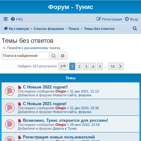
Форум - Тунис
FAQ
Регистрация
Вход
П
На главную
Список форумов
Поиск
Темы без ответов
о
Темы без ответов
и
Перейти к расширенному поиску
с
Поиск
Расширенный поиск
к
Страница
1
из
18
1
2
3
4
5
18
След.
Найдено 353 результата
…
Темы
Н
С Новым 2022 годом!!
о
Последнее сообщение
Olegiv
«
31 дек 2021, 21:13
в
Добавлено в форуме
Новости сайта, форума
о
е
Н
С Новым 2021 годом!
с
о
Последнее сообщение
Olegiv
«
31 дек 2020, 18:38
о
в
Добавлено в форуме
Новости сайта, форума
о
о
б
е
Н
Возможно, Тунис откроется для россиян!
щ
с
о
е
Последнее сообщение
Olegiv
«
28 июл 2020, 22:50
о
в
н
Добавлено в форуме
Дорога в Тунис
о
о
и
б
е
е
Н
Регистрация новых пользователей
щ
с
о
е