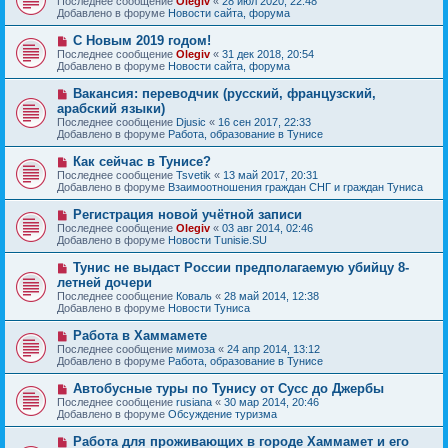
Последнее сообщение
Olegiv
«
28 июл 2020, 22:48
о
в
н
Добавлено в форуме
Новости сайта, форума
о
о
и
б
е
е
Н
С Новым 2019 годом!
щ
с
о
е
Последнее сообщение
Olegiv
«
31 дек 2018, 20:54
о
в
н
Добавлено в форуме
Новости сайта, форума
о
о
и
б
е
е
Н
Вакансия: переводчик (русский, французский,
щ
с
о
е
арабский языки)
о
в
н
Последнее сообщение
о
Djusic
«
16 сен 2017, 22:33
о
и
Добавлено в форуме
б
Работа, образование в Тунисе
е
е
щ
с
е
Н
Как сейчас в Тунисе?
о
н
о
Последнее сообщение
о
Tsvetik
«
13 май 2017, 20:31
и
в
Добавлено в форуме
б
Взаимоотношения граждан СНГ и граждан Туниса
е
о
щ
е
е
Н
Регистрация новой учётной записи
с
н
о
Последнее сообщение
Olegiv
«
03 авг 2014, 02:46
о
и
в
Добавлено в форуме
Новости Tunisie.SU
о
е
о
б
е
Н
Тунис не выдаст России предполагаемую убийцу 8-
щ
с
о
е
летней дочери
о
в
н
Последнее сообщение
о
Коваль
«
28 май 2014, 12:38
о
и
Добавлено в форуме
б
Новости Туниса
е
е
щ
с
е
Н
Работа в Хаммамете
о
н
о
Последнее сообщение
о
мимоза
«
24 апр 2014, 13:12
и
в
Добавлено в форуме
б
Работа, образование в Тунисе
е
о
щ
е
е
Н
Автобусные туры по Тунису от Сусс до Джербы
с
н
о
Последнее сообщение
rusiana
«
30 мар 2014, 20:46
о
и
в
Добавлено в форуме
Обсуждение туризма
о
е
о
б
е
Н
Работа для проживающих в городе Хаммамет и его
щ
с