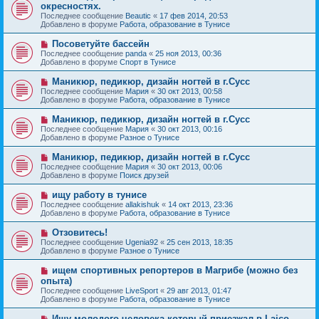
о
е
окресностях.
о
в
н
Последнее сообщение
о
Beautic
«
17 фев 2014, 20:53
о
и
Добавлено в форуме
б
Работа, образование в Тунисе
е
е
щ
с
е
Н
Посоветуйте бассейн
о
н
о
Последнее сообщение
о
panda
«
25 ноя 2013, 00:36
и
в
Добавлено в форуме
б
Спорт в Тунисе
е
о
щ
е
е
Н
Маникюр, педикюр, дизайн ногтей в г.Сусс
с
н
о
Последнее сообщение
Мария
«
30 окт 2013, 00:58
о
и
в
Добавлено в форуме
Работа, образование в Тунисе
о
е
о
б
е
Н
Маникюр, педикюр, дизайн ногтей в г.Сусс
щ
с
о
е
Последнее сообщение
Мария
«
30 окт 2013, 00:16
о
в
н
Добавлено в форуме
Разное о Тунисе
о
о
и
б
е
е
Н
Маникюр, педикюр, дизайн ногтей в г.Сусс
щ
с
о
е
Последнее сообщение
Мария
«
30 окт 2013, 00:06
о
в
н
Добавлено в форуме
Поиск друзей
о
о
и
б
е
е
Н
ищу работу в тунисе
щ
с
о
е
Последнее сообщение
allakishuk
«
14 окт 2013, 23:36
о
в
н
Добавлено в форуме
Работа, образование в Тунисе
о
о
и
б
е
е
Н
Отзовитесь!
щ
с
о
е
Последнее сообщение
Ugenia92
«
25 сен 2013, 18:35
о
в
н
Добавлено в форуме
Разное о Тунисе
о
о
и
б
е
е
Н
ищем спортивных репортеров в Магрибе (можно без
щ
с
о
е
опыта)
о
в
н
Последнее сообщение
о
LiveSport
«
29 авг 2013, 01:47
о
и
Добавлено в форуме
б
Работа, образование в Тунисе
е
е
щ
с
е
Н
Ищу молодого человека который приезжал в Laico