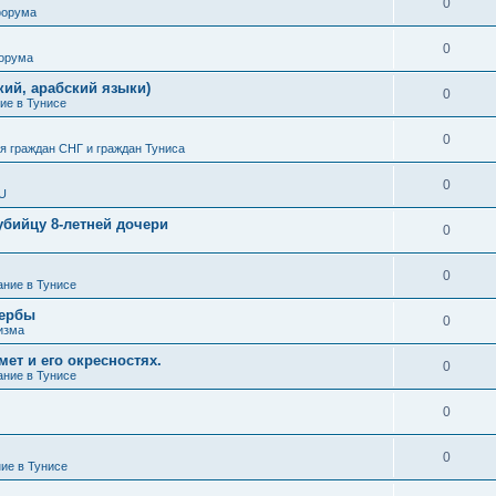
0
форума
0
форума
кий, арабский языки)
0
ие в Тунисе
0
 граждан СНГ и граждан Туниса
0
SU
убийцу 8-летней дочери
0
0
ание в Тунисе
жербы
0
изма
ет и его окресностях.
0
ание в Тунисе
0
0
ние в Тунисе