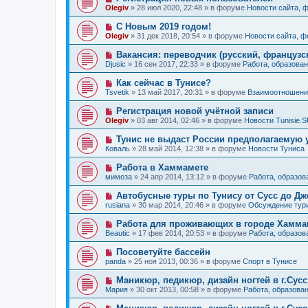
е
н
о
б
Olegiv
»
28 июл 2020, 22:48
» в форуме
Новости сайта, 
с
и
в
щ
о
е
о
е
Н
С Новым 2019 годом!
о
е
н
о
б
Olegiv
»
31 дек 2018, 20:54
» в форуме
Новости сайта, 
с
и
в
щ
о
е
о
е
Н
Вакансия: переводчик (русский, французс
о
е
н
о
б
Djusic
»
16 сен 2017, 22:33
» в форуме
Работа, образован
с
и
в
щ
о
е
о
е
Н
Как сейчас в Тунисе?
о
е
н
о
б
Tsvetik
»
13 май 2017, 20:31
» в форуме
Взаимоотношения
с
и
в
щ
о
е
о
е
Н
Регистрация новой учётной записи
о
е
н
о
б
Olegiv
»
03 авг 2014, 02:46
» в форуме
Новости Tunisie.
с
и
в
щ
о
е
о
е
Н
Тунис не выдаст России предполагаемую 
о
е
н
о
б
Коваль
»
28 май 2014, 12:38
» в форуме
Новости Туниса
с
и
в
щ
о
е
о
е
Н
Работа в Хаммамете
о
е
н
о
б
мимоза
»
24 апр 2014, 13:12
» в форуме
Работа, образов
с
и
в
щ
о
е
о
е
Н
Автобусные туры по Тунису от Сусс до Д
о
е
н
о
б
rusiana
»
30 мар 2014, 20:46
» в форуме
Обсуждение тур
с
и
в
щ
о
е
о
е
Н
Работа для проживающих в городе Хаммам
о
е
н
о
б
Beautic
»
17 фев 2014, 20:53
» в форуме
Работа, образов
с
и
в
щ
о
е
о
е
Н
Посоветуйте бассейн
о
е
н
о
б
panda
»
25 ноя 2013, 00:36
» в форуме
Спорт в Тунисе
с
и
в
щ
о
е
о
е
Н
Маникюр, педикюр, дизайн ногтей в г.Сусс
о
е
н
о
б
Мария
»
30 окт 2013, 00:58
» в форуме
Работа, образова
с
и
в
щ
о
е
о
е
Н