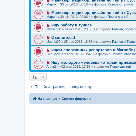
Маникюр, педикюр, дизайн ногтей в г.Сусс
о
е
н
о
б
Мария
»
30 окт 2013, 00:16
» в форуме
Разное о Тунисе
с
и
в
щ
о
е
о
е
Н
Маникюр, педикюр, дизайн ногтей в г.Сусс
о
е
н
о
б
Мария
»
30 окт 2013, 00:06
» в форуме
Поиск друзей
с
и
в
щ
о
е
о
е
Н
ищу работу в тунисе
о
е
н
о
б
allakishuk
»
14 окт 2013, 23:36
» в форуме
Работа, образо
с
и
в
щ
о
е
о
е
Н
Отзовитесь!
о
е
н
о
б
Ugenia92
»
25 сен 2013, 18:35
» в форуме
Разное о Тунис
с
и
в
щ
о
е
о
е
Н
ищем спортивных репортеров в Магрибе (
о
е
н
о
б
LiveSport
»
29 авг 2013, 01:47
» в форуме
Работа, образо
с
и
в
щ
о
е
о
е
Н
Ищу молодого человека который приезжа
о
е
н
о
б
Arina24
»
02 июл 2013, 17:15
» в форуме
Поиск друзей
с
и
в
щ
о
е
о
е
о
е
н
б
с
и
щ
о
е
е
Перейти к расширенному поиску
о
н
б
и
щ
е
е
На главную
Список форумов
н
и
е