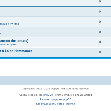
0
0
0
вание в Тунисе
0
е
можно без опыта)
0
вание в Тунисе
л в Laico Hammamet
0
Copyright © 2002 - 2026 Форум - Тунис All rights reserved.
Создано на основе
phpBB
® Forum Software © phpBB Limited
Русская поддержка phpBB
Конфиденциальность
|
Правила