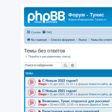
Форум - Тунис
Форум Инфоцентра Tunisie.ru
Ссылки
FAQ
На главную
Список форумов
Поиск
Темы без ответ
Темы без ответов
Перейти к расширенному поиску
Поиск
Расширенный поиск
ТЕМЫ
Н
С Новым 2022 годом!!
о
Olegiv
»
31 дек 2021, 21:13
» в форуме
Новости сайта, 
в
о
Н
С Новым 2021 годом!
е
о
Olegiv
»
31 дек 2020, 18:38
» в форуме
Новости сайта, 
с
в
о
о
Н
Возможно, Тунис откроется для россиян!
о
е
о
б
Olegiv
»
28 июл 2020, 22:50
» в форуме
Дорога в Тунис
с
в
щ
о
о
е
Н
Регистрация новых пользователей
о