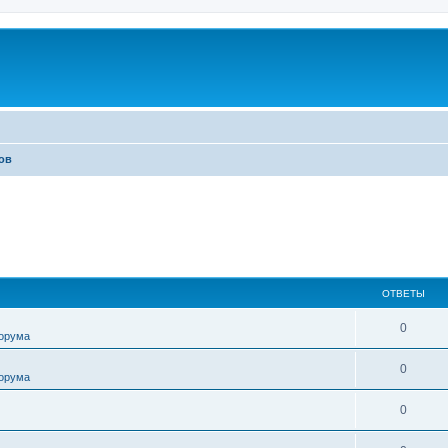
ов
ОТВЕТЫ
0
форума
0
форума
0