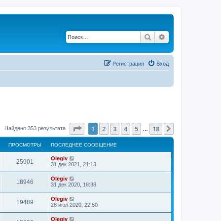
Поиск
Расширенный по
Регистрация
Вход
Страница
1
из
18
1
2
3
4
5
18
След.
Найдено 353 результата
…
ПРОСМОТРЫ
ПОСЛЕДНЕЕ СООБЩЕНИЕ
Olegiv
25901
31 дек 2021, 21:13
Olegiv
18946
31 дек 2020, 18:38
Olegiv
19489
28 июл 2020, 22:50
Olegiv