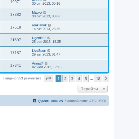
19971
30 окт 2013, 00:16
Мария
17382
30 окт 2013, 00:06
allakishuk
17618
14 окт 2013, 23:36
Ugenia92
21697
25 сен 2013, 18:35
LiveSport
17187
29 авг 2013, 01:47
Arina24
17841
02 июл 2013, 17:15
Страница
1
из
18
1
2
3
4
5
18
След.
Найдено 353 результата
…
Перейти
Удалить cookies
Часовой пояс:
UTC+03:00