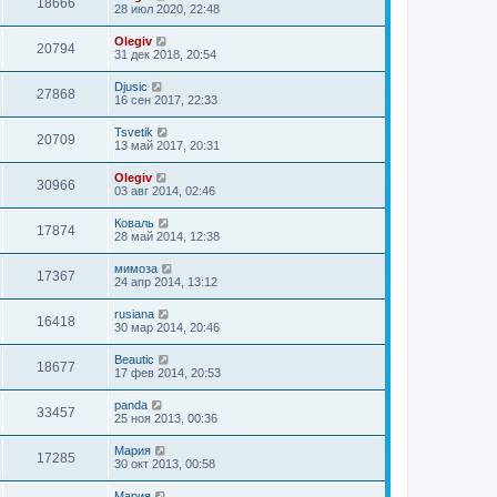
18666
28 июл 2020, 22:48
Olegiv
20794
31 дек 2018, 20:54
Djusic
27868
16 сен 2017, 22:33
Tsvetik
20709
13 май 2017, 20:31
Olegiv
30966
03 авг 2014, 02:46
Коваль
17874
28 май 2014, 12:38
мимоза
17367
24 апр 2014, 13:12
rusiana
16418
30 мар 2014, 20:46
Beautic
18677
17 фев 2014, 20:53
panda
33457
25 ноя 2013, 00:36
Мария
17285
30 окт 2013, 00:58
Мария